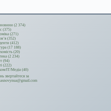
новини
(2 374)
ес
(375)
оміка
(271)
ов’я
(352)
денти
(412)
тура
(17 188)
хомість
(20)
тика
(2 234)
т
(94)
ті
(222)
ком/ІТ/Медіа
(40)
ань звертайтеся за
hasnovynua@gmail.com