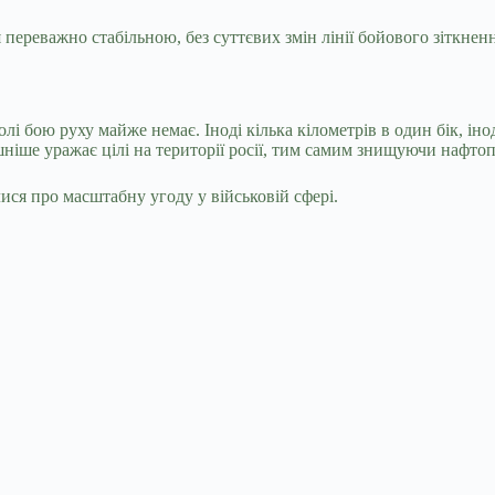
 переважно стабільною, без суттєвих змін лінії бойового зіткненн
олі бою руху майже немає. Іноді кілька кілометрів в один бік, і
ніше уражає цілі на території росії, тим самим знищуючи нафтопе
я про масштабну угоду у військовій сфері.