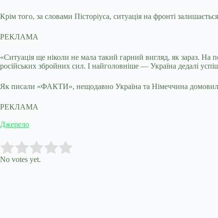
Крім того, за словами Пісторіуса, ситуація на фронті залишається
РЕКЛАМА
«Ситуація ще ніколи не мала такий гарний вигляд, як зараз. На п
російських збройних сил. І найголовніше — Україна дедалі успіш
Як писали «ФАКТИ», нещодавно Україна та Німеччина домовилис
РЕКЛАМА
Джерело
Submit Rating
Rate this item:
No votes yet.