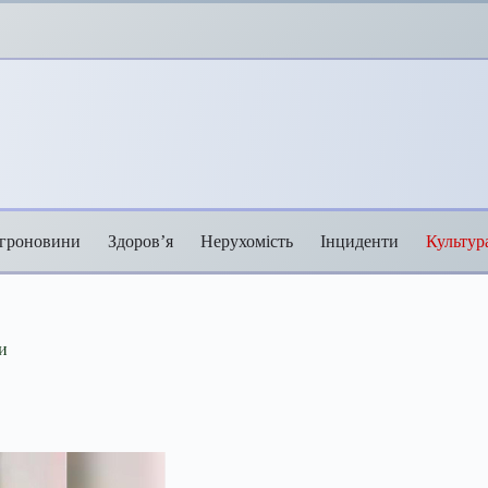
гроновини
Здоров’я
Нерухомість
Інциденти
Культур
и