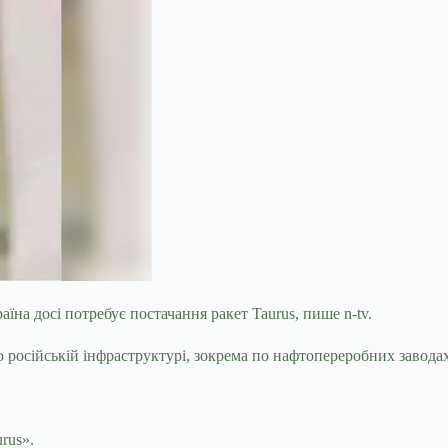
їна досі потребує постачання ракет Taurus, пише n-tv.
о російській інфраструктурі, зокрема по нафтопереробних завода
rus».