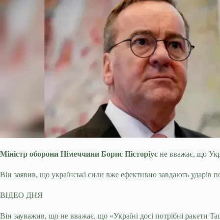
Міністр оборони Німеччини Борис Пісторіус
не вважає, що Укра
Він заявив, що українські сили вже ефективно завдають
ударів п
ВІДЕО ДНЯ
Він зауважив, що не вважає, що «Україні досі потрібні ракети Tau