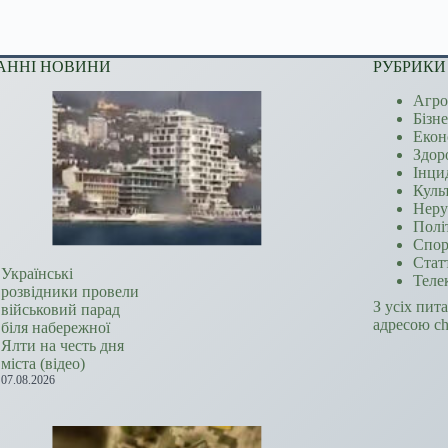
АННІ НОВИНИ
РУБРИКИ
Агро
Бізн
Екон
Здор
Інци
Куль
Неру
Полі
Спор
Стат
Українські
Теле
розвідники провели
З усіх пит
військовий парад
адресою c
біля набережної
Ялти на честь дня
міста (відео)
07.08.2026