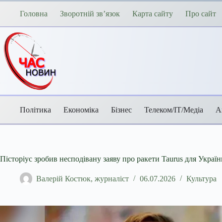
Перейти
до
Головна
Зворотній зв’язок
Карта сайту
Про сайт
вмісту
Політика
Економіка
Бізнес
Телеком/ІТ/Медіа
А
Пісторіус зробив несподівану заяву про ракети Taurus для Україн
Валерій Костюк, журналіст
06.07.2026
Культура