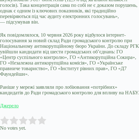
голосів). Така концентрація сама по собі не є доказом порушень,
однак є одним із ключових показників, які традиційно
перевіряються під час аудиту електронних голосувань»,
— підсумував він.
Як повідомлялося, 10 червня 2026 року відбулося інтернет-
голосування за новий склад Ради громадського контролю при
Національному антикорупційному бюро України. До складу РГК
увійшли кандидати від шести громадських об’єднань: ГО
«Центр суспільного контролю», ГО «Антикорупційна Сокира»,
ГО «Незалежна антикорупційна комісія», ГО «Українське
правниче товариство», ГО «Інститут рівних прав», ГО «Д7
Фаундейшн».
Раніше у мережі заявляли про лобіювання «потрібних»
кандидатів до Ради громадського контролю для впливу на НАБУ.
Джерело
Submit Rating
Rate this item:
No votes yet.