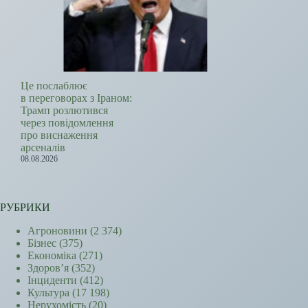
Це послаблює
в переговорах з Іраном:
Трамп розлютився
через повідомлення
про виснаження
арсеналів
08.08.2026
РУБРИКИ
Агроновини
(2 374)
Бізнес
(375)
Економіка
(271)
Здоров’я
(352)
Інциденти
(412)
Культура
(17 198)
Нерухомість
(20)