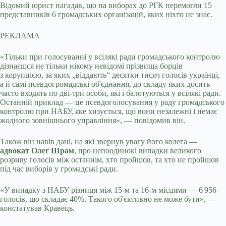
Відомий юрист нагадав, що на виборах до РГК перемогли 15
представників 6 громадських організацій, яких ніхто не знає.
РЕКЛАМА
«Тільки при голосуванні у всілякі ради громадського контролю
дізнаєшся не тільки нікому невідомі прізвища борців
з корупцією, за яких „віддають“ десятки тисяч голосів українці,
а й самі псевдогромадські об'єднання, до складу яких досить
часто входять по дві-три особи, які і балотуються у всілякі ради.
Останній приклад — це псевдоголосування у раду громадського
контролю при НАБУ, яке хизується, що вони незалежні і немає
жодного зовнішнього управління», — повідомив він.
Також він навів дані, на які звернув увагу його колега —
адвокат Олег Шрам
, про непоодинокі випадки великого
розриву голосів між останнім, хто пройшов, та хто не пройшов
під час виборів у громадські ради.
«У випадку з НАБУ різниця між 15-м та 16-м місцями — 6 956
голосів, що складає 40%. Такого об'єктивно не може бути», —
констатував Кравець.