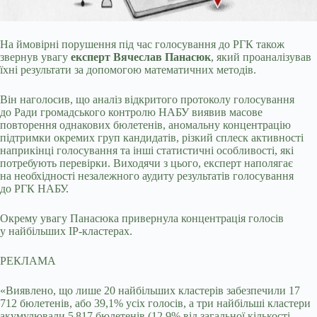
На ймовірні порушення під час голосування до РГК також
звернув увагу
експерт Вячеслав Панасюк
, який проаналізував
їхні результати за допомогою математичних методів.
Він наголосив, що аналіз відкритого протоколу голосування
до Ради громадського контролю НАБУ виявив масове
повторення однакових бюлетенів, аномальну концентрацію
підтримки окремих груп кандидатів, різкий сплеск активності
наприкінці голосування та інші статистичні особливості, які
потребують перевірки. Виходячи з цього, експерт наполягає
на необхідності незалежного аудиту результатів голосування
до РГК НАБУ.
Окрему увагу Панасюка привернула концентрація голосів
у найбільших IP-кластерах.
РЕКЛАМА
«Виявлено, що лише 20 найбільших кластерів забезпечили 17
712 бюлетенів, або 39,1% усіх голосів, а три найбільші кластери
акумулювали 5 817 бюлетенів (12,9% від загальної кількості