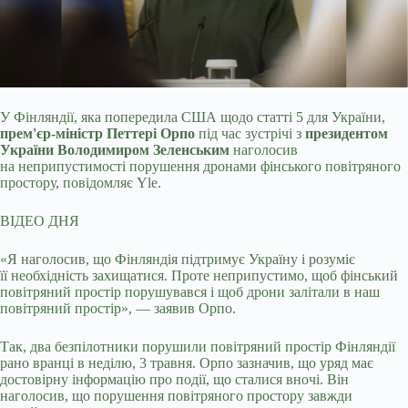
У Фінляндії, яка попередила США щодо статті 5 для України,
прем'єр-міністр Петтері Орпо
під час зустрічі з
президентом
України Володимиром Зеленським
наголосив
на
неприпустимості порушення дронами фінського повітряного
простору, повідомляє Yle.
ВІДЕО ДНЯ
«Я наголосив, що Фінляндія підтримує Україну і розуміє
її необхідність захищатися. Проте неприпустимо, щоб фінський
повітряний простір порушувався і щоб дрони залітали в наш
повітряний простір», — заявив Орпо.
Так, два безпілотники порушили повітряний простір Фінляндії
рано вранці в неділю, 3 травня. Орпо зазначив, що уряд має
достовірну інформацію про події, що сталися вночі. Він
наголосив, що порушення повітряного простору завжди