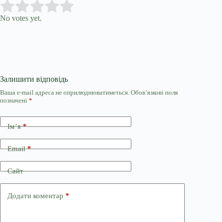
Submit Rating
Rate this item:
No votes yet.
Залишити відповідь
Ваша e-mail адреса не оприлюднюватиметься.
Обов’язкові поля
позначені
*
Ім’я
*
Email
*
Сайт
Додати коментар
*