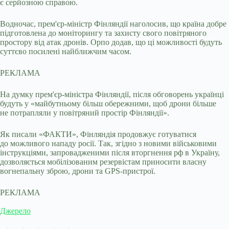
є серйозною справою.
Водночас, прем'єр-міністр Фінляндії наголосив, що країна добре
підготовлена до моніторингу та захисту свого повітряного
простору від атак дронів. Орпо додав, що ці можливості будуть
суттєво посилені найближчим часом.
РЕКЛАМА
На думку прем'єр-міністра Фінляндії, після обговорень українці
будуть у «майбутньому більш обережними, щоб дрони більше
не потрапляли у повітряний простір Фінляндії».
Як писали «ФАКТИ», Фінляндія продовжує готуватися
до можливого нападу росії. Так, згідно з новими військовими
інструкціями, запровадженими після вторгнення рф в Україну,
дозволяється мобілізованим резервістам приносити власну
вогнепальну зброю, дрони та GPS-пристрої.
РЕКЛАМА
Джерело