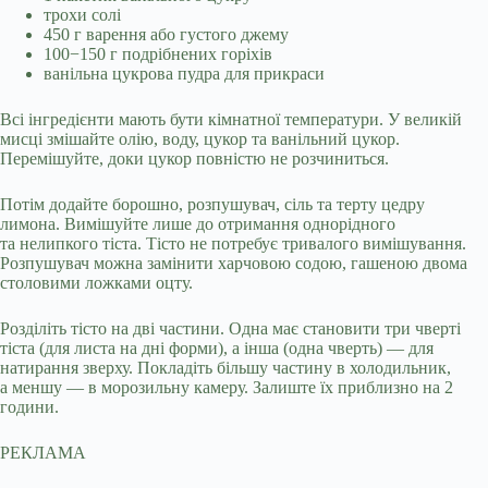
трохи солі
450 г варення або густого джему
100−150 г подрібнених горіхів
ванільна цукрова пудра для прикраси
Всі інгредієнти мають бути кімнатної температури. У великій
мисці змішайте олію, воду, цукор та ванільний цукор.
Перемішуйте, доки цукор повністю не розчиниться.
Потім додайте борошно, розпушувач, сіль та терту цедру
лимона. Вимішуйте лише до отримання однорідного
та нелипкого тіста. Тісто не потребує тривалого вимішування.
Розпушувач можна замінити харчовою содою, гашеною двома
столовими ложками оцту.
Розділіть тісто на дві частини. Одна має становити три чверті
тіста (для листа на дні форми), а інша (одна чверть) — для
натирання зверху. Покладіть більшу частину в холодильник,
а меншу — в морозильну камеру. Залиште їх приблизно на 2
години.
РЕКЛАМА