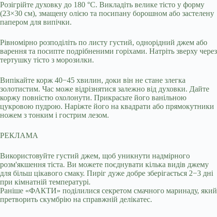
Розігрійте духовку до 180 °C. Викладіть велике тісто у форму
(23×30 см), змащену олією та посипану борошном або застелену
папером для випічки.
Рівномірно розподіліть по листу густий, однорідний джем або
варення та посипте подрібненими горіхами. Натріть зверху через
тертушку тісто з морозилки.
Випікайте корж 40−45 хвилин, доки він не стане злегка
золотистим. Час може відрізнятися залежно від духовки. Дайте
коржу повністю охолонути. Прикрасьте його ванільною
цукровою пудрою. Наріжте його на квадрати або прямокутники
ножем з тонким і гострим лезом.
РЕКЛАМА
Використовуйте густий джем, щоб уникнути надмірного
розм'якшення тіста. Ви можете поєднувати кілька видів джему
для більш цікавого смаку. Пиріг дуже добре зберігається 2−3 дні
при кімнатній температурі.
Раніше «ФАКТИ» поділилися секретом смачного маринаду, який
претворить скумбрію на справжній делікатес.