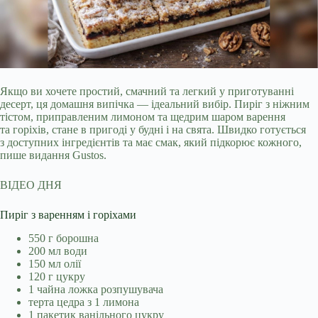
Якщо ви хочете простий, смачний та легкий у приготуванні
десерт, ця домашня випічка — ідеальний вибір. Пиріг з ніжним
тістом, приправленим лимоном та щедрим шаром
варення
та горіхів, стане в пригоді у будні і на свята. Швидко готується
з доступних інгредієнтів та має смак, який підкорює кожного,
пише видання Gustos.
ВІДЕО ДНЯ
Пиріг з варенням і горіхами
550 г борошна
200 мл води
150 мл олії
120 г цукру
1 чайна ложка розпушувача
терта цедра з 1 лимона
1 пакетик ванільного цукру