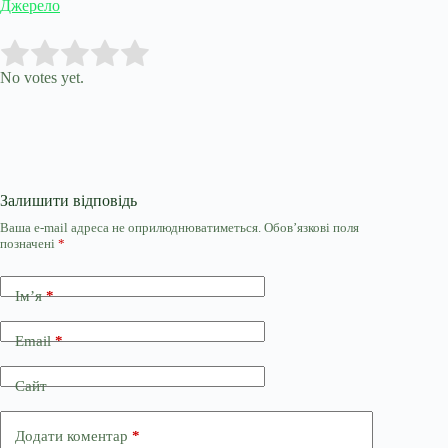
Джерело
Submit Rating
Rate this item:
No votes yet.
Залишити відповідь
Ваша e-mail адреса не оприлюднюватиметься.
Обов’язкові поля
позначені
*
Ім’я
*
Email
*
Сайт
Додати коментар
*