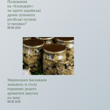
Полювання
на «Іскандери»:
чи здатні українські
дрони зупинити
російські пускові
установки?
08.08.2026
Мариновані баклажани
зникають зі столу
першими: рецепт
ароматної закуски
на зиму
08.08.2026