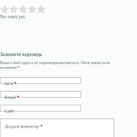
Submit Rating
Rate this item:
No votes yet.
Залишити відповідь
Ваша e-mail адреса не оприлюднюватиметься.
Обов’язкові поля
позначені
*
Ім’я
*
Email
*
Сайт
Додати коментар
*