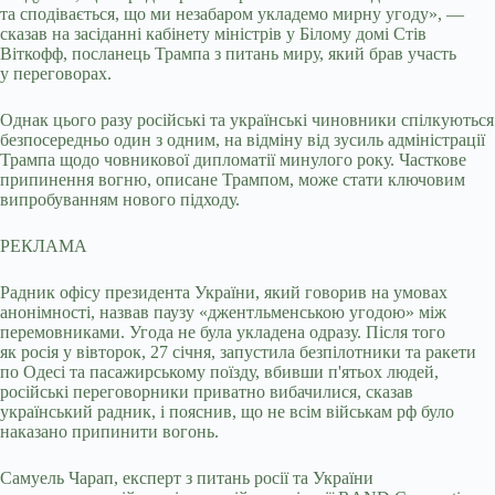
та сподівається, що ми незабаром укладемо мирну угоду», —
сказав на засіданні кабінету міністрів у Білому домі Стів
Віткофф, посланець Трампа з питань миру, який брав участь
у переговорах.
Однак цього разу російські та українські чиновники спілкуються
безпосередньо один з одним, на відміну від зусиль адміністрації
Трампа щодо човникової дипломатії минулого року. Часткове
припинення вогню, описане Трампом, може стати ключовим
випробуванням нового підходу.
РЕКЛАМА
Радник офісу президента України, який говорив на умовах
анонімності, назвав паузу «джентльменською угодою» між
перемовниками. Угода не була укладена одразу. Після того
як росія у вівторок, 27 січня, запустила безпілотники та ракети
по Одесі та пасажирському поїзду, вбивши п'ятьох людей,
російські переговорники приватно вибачилися, сказав
український радник, і пояснив, що не всім військам рф було
наказано припинити вогонь.
Самуель Чарап, експерт з питань росії та України