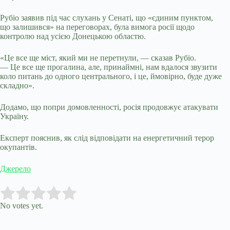
Рубіо заявив під час слухань у Сенаті, що «єдиним пунктом,
що залишився» на переговорах, була вимога росії щодо
контролю над усією Донецькою областю.
«Це все ще міст, який ми не перетнули, — сказав Рубіо.
— Це все ще прогалина, але, принаймні, нам вдалося звузити
коло питань до одного центрального, і це, ймовірно, буде дуже
складно».
Додамо, що попри домовленності, росія продовжує атакувати
Україну.
Експерт пояснив, як слід відповідати на енергетичний терор
окупантів.
Джерело
Submit Rating
Rate this item:
No votes yet.