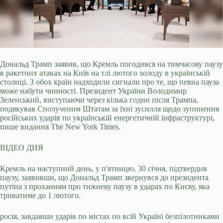
Дональд Трамп заявив, що Кремль погодився на тимчасову паузу
в ракетних атаках на Київ на тлі лютого холоду в українській
столиці. З обох країн надходили сигнали про те,
що певна пауза
може набути чинності. Президент України Володимир
Зеленський, виступаючи через кілька годин після Трампа,
подякував Сполученим Штатам за їхні зусилля щодо зупинення
російських ударів по українській енергетичній інфраструктурі,
пише видання The New York Times.
ВІДЕО ДНЯ
Кремль на наступний день, у п'ятницю, 30 січня, підтвердив
паузу, заявивши, що Дональд Трамп звернувся до президента
путіна з проханням про тижневу паузу в ударах по Києву, яка
триватиме до 1 лютого.
росія, завдавши ударів по містах по всій Україні безпілотниками