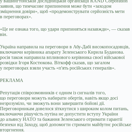
у вашингтонській дослідницькій організації RAND Corporation
заявив, що тимчасове припинення може бути «заходом
зміцнення довіри», щоб «продемонструвати серйозність мети
в переговорах».
«Це не ознака того, що удари припиняться назавжди», — сказав
він.
Україна направила на переговори в Абу-Дабі високопосадовців,
включаючи керівника апарату Зеленського Кирила Буданова.
росія також направила впливового керівника своєї військової
розвідки Ігоря Костюкова. Віткофф сказав, що загалом
у переговорах взяли участь «п'ять російських генералів».
РЕКЛАМА
Репутація співрозмовників є одним із сигналів того,
що переговори можуть набирати обертів, навіть якщо досі
незрозуміло, чи зможуть вони завершити бойові дії.
Переговорникам довелося зіткнутися з широким колом питань,
включаючи рішучість путіна не допустити вступу України
до альянсу НАТО та бажання Зеленського отримати гарантії
безпеки від Заходу, щоб допомогти стримати майбутнє російське
вторгнення.