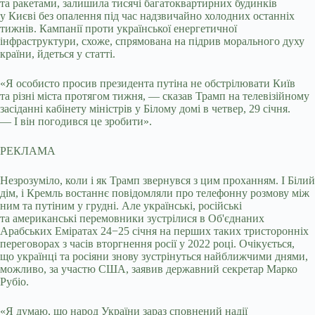
та ракетами, залишила тисячі багатоквартирних будинків
у Києві без опалення під час надзвичайно холодних останніх
тижнів. Кампанії проти української енергетичної
інфраструктури, схоже, спрямована на підрив морального духу
країни, йдеться у статті.
«Я особисто просив президента путіна не обстрілювати Київ
та різні міста протягом тижня, — сказав Трамп на телевізійному
засіданні кабінету міністрів у Білому домі в четвер, 29 січня.
— І він погодився це зробити».
РЕКЛАМА
Незрозуміло, коли і як Трамп звернувся з цим проханням. І Білий
дім, і Кремль востаннє повідомляли про телефонну розмову між
ним та путіним у грудні. Але українські, російські
та американські перемовники зустрілися в Об'єднаних
Арабських Еміратах 24−25 січня на перших таких тристоронніх
переговорах з часів вторгнення росії у 2022 році. Очікується,
що українці та росіяни знову зустрінуться найближчими днями,
можливо, за участю США, заявив державний секретар Марко
Рубіо.
«Я думаю, що народ України зараз сповнений надії