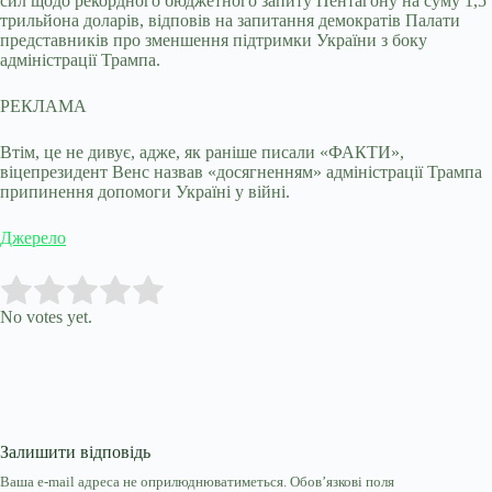
сил щодо рекордного бюджетного запиту Пентагону на суму 1,5
трильйона доларів, відповів на запитання демократів Палати
представників про зменшення підтримки України з боку
адміністрації Трампа.
РЕКЛАМА
Втім, це не дивує, адже, як раніше писали «ФАКТИ»,
віцепрезидент Венс назвав «досягненням» адміністрації Трампа
припинення допомоги Україні у війні.
Джерело
Submit Rating
Rate this item:
No votes yet.
Залишити відповідь
Ваша e-mail адреса не оприлюднюватиметься.
Обов’язкові поля