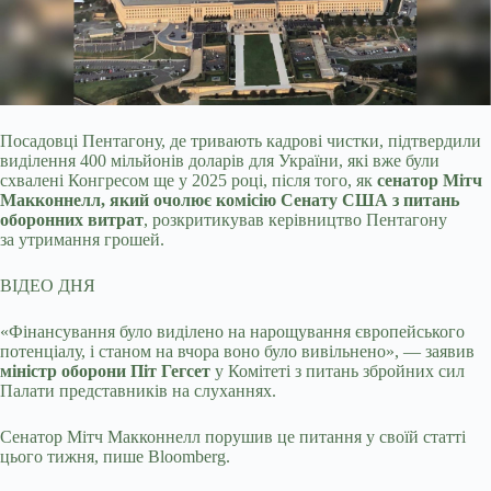
Посадовці Пентагону, де тривають кадрові чистки, підтвердили
виділення 400 мільйонів доларів для України, які вже були
схвалені Конгресом ще у 2025 році, після того, як
сенатор Мітч
Макконнелл, який очолює комісію Сенату США з питань
оборонних витрат
, розкритикував керівництво Пентагону
за утримання грошей.
ВІДЕО ДНЯ
«Фінансування було виділено на нарощування європейського
потенціалу, і станом на вчора воно було вивільнено», — заявив
міністр оборони Піт Гегсет
у Комітеті з питань збройних сил
Палати представників на слуханнях.
Сенатор Мітч Макконнелл порушив це питання у своїй статті
цього тижня, пише Bloomberg.