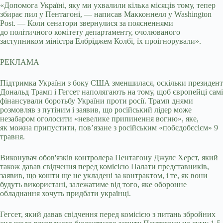
«Допомога Україні, яку ми ухвалили кілька місяців тому, тепер
збирає пил у Пентагоні, — написав Макконнелл у Washington
Post. — Коли сенатори звернулися за поясненнями
до політичного комітету департаменту, очолюваного
заступником міністра Елбріджем Колбі, їх проігнорували».
РЕКЛАМА
Підтримка України з боку США зменшилася, оскільки президент
Дональд Трамп і Гегсет наполягають на тому, щоб європейці самі
фінансували боротьбу України проти росії. Трамп днями
розмовляв з путіним і заявив, що російський лідер може
незабаром оголосити «невелике припинення вогню», яке,
як можна припустити, пов’язане з російським «побєдобєсієм» 9
травня.
Виконувач обов'язків контролера Пентагону Джулс Херст, який
також давав свідчення перед комісією Палати представників,
заявив, що кошти ще не укладені за контрактом, і те, як вони
будуть використані, залежатиме від того, яке оборонне
обладнання хочуть придбати українці.
Гегсет, який давав свідчення перед комісією з питань збройних