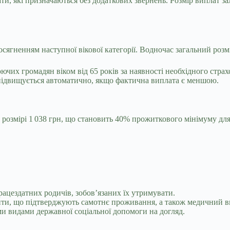
ти, які призначаються без додаткових звернень. Розмір виплат за
сягненням наступної вікової категорії. Водночас загальний розм
чих громадян віком від 65 років за наявності необхідного страхо
 і підвищується автоматично, якщо фактична виплата є меншою.
озмірі 1 038 грн, що становить 40% прожиткового мінімуму для о
рацездатних родичів, зобов’язаних їх утримувати.
нти, що підтверджують самотнє проживання, а також медичний 
и видами державної соціальної допомоги на догляд.