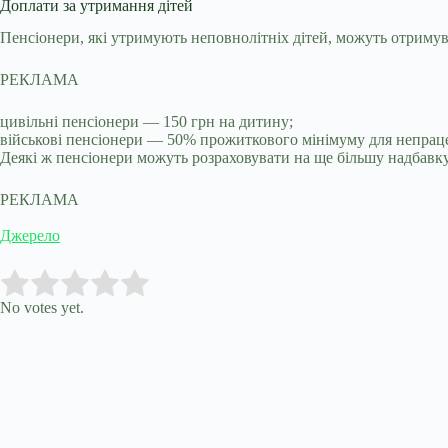
Доплати за утримання дітей
Пенсіонери, які утримують неповнолітніх дітей, можуть отриму
РЕКЛАМА
цивільні пенсіонери — 150 грн на дитину;
військові пенсіонери — 50% прожиткового мінімуму для непрацез
Деякі ж пенсіонери можуть розраховувати на ще більшу надбавк
РЕКЛАМА
Джерело
Submit Rating
Rate this item:
No votes yet.