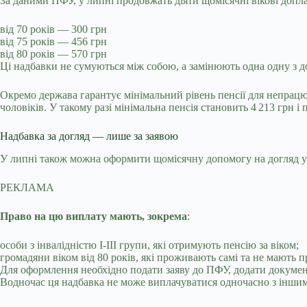
За даними ПФУ, у липні продовжать діяти щомісячні вікові допла
від 70 років — 300 грн
від 75 років — 456 грн
від 80 років — 570 грн
Ці надбавки не сумуються між собою, а замінюють одна одну з до
Окремо держава гарантує мінімальний рівень пенсії для непрацюю
чоловіків. У такому разі мінімальна пенсія становить 4 213 грн
Надбавка за догляд — лише за заявою
У липні також можна оформити щомісячну допомогу на догляд у р
РЕКЛАМА
Право на цю виплату мають, зокрема
:
особи з інвалідністю І-ІІІ групи, які отримують пенсію за віком;
громадяни віком від 80 років, які проживають самі та не мають п
Для оформлення необхідно подати заяву до ПФУ, додати докуме
Водночас ця надбавка не може виплачуватися одночасно з іншим