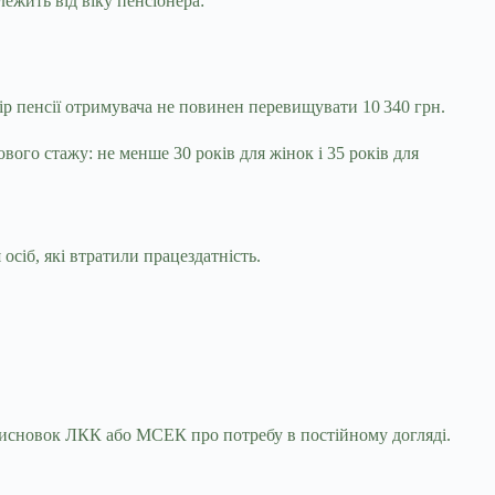
лежить від віку пенсіонера:
ір пенсії отримувача не повинен перевищувати 10 340 грн.
вого стажу: не менше 30 років для жінок і 35 років для
сіб, які втратили працездатність.
висновок ЛКК або МСЕК про потребу в постійному догляді.