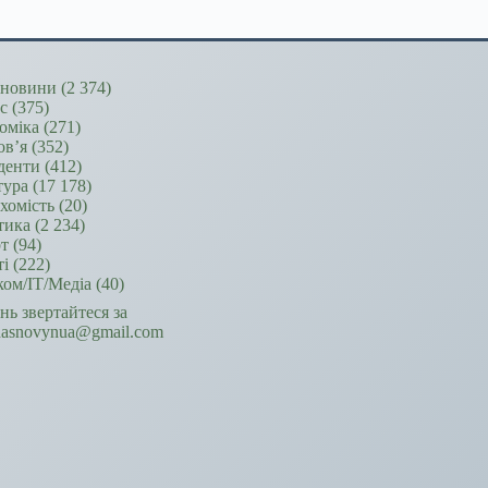
новини
(2 374)
ес
(375)
оміка
(271)
ов’я
(352)
денти
(412)
тура
(17 178)
хомість
(20)
тика
(2 234)
т
(94)
ті
(222)
ком/ІТ/Медіа
(40)
ань звертайтеся за
hasnovynua@gmail.com