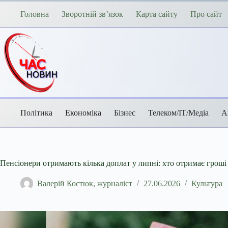
Перейти
до
Головна
Зворотній зв’язок
Карта сайту
Про сайт
вмісту
Політика
Економіка
Бізнес
Телеком/ІТ/Медіа
А
Пенсіонери отримають кілька доплат у липні: хто отримає гроші
Валерій Костюк, журналіст
27.06.2026
Культура