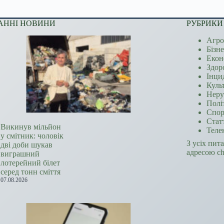
АННІ НОВИНИ
РУБРИКИ
Агро
Бізн
Екон
Здор
Інци
Куль
Неру
Полі
Спор
Стат
Викинув мільйон
Теле
у смітник: чоловік
З усіх пит
дві доби шукав
адресою c
виграшний
лотерейний білет
серед тонн сміття
07.08.2026