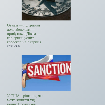
Овнам — підтримка
долі, Водоліям —
прибуток, а Дівам —
кар’єрний успіх:
гороскоп на 7 серпня
07.08.2026
У США є рішення, яке
може змінити хід
війни: Портников