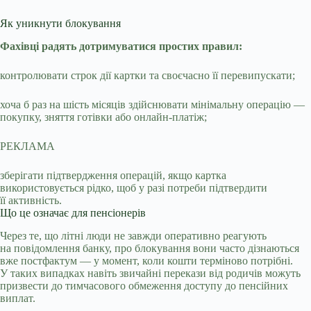
Як уникнути блокування
Фахівці радять дотримуватися простих правил:
контролювати строк дії картки та своєчасно її перевипускати;
хоча б раз на шість місяців здійснювати мінімальну операцію —
покупку, зняття готівки або онлайн-платіж;
РЕКЛАМА
зберігати підтвердження операцій, якщо картка
використовується рідко, щоб у разі потреби підтвердити
її активність.
Що це означає для пенсіонерів
Через те, що літні люди не завжди оперативно реагують
на повідомлення банку, про блокування вони часто дізнаються
вже постфактум — у момент, коли кошти терміново потрібні.
У таких випадках навіть звичайні перекази від родичів можуть
призвести до тимчасового обмеження доступу до пенсійних
виплат.