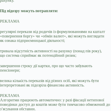
рахунку.
Під підозру можуть потрапляти:
РЕКЛАМА
регулярні перекази від родичів із формулюваннями на кшталт
«повернення боргу» чи «обмін валют», які можуть виглядати
як ознака підприємницької діяльності;
тривала відсутність активності на рахунку (понад пів року),
що система сприймає як потенційний ризик;
завершення строку дії картки, про що часто забувають
пенсіонери;
велика кількість переказів від різних осіб, які можуть бути
інтерпретовані як підозріла фінансова активність.
РЕКЛАМА
Алгоритми працюють автоматично: у разі фіксації нетипової
поведінки доступ до коштів може бути тимчасово обмежений до
з’ясування обставин.