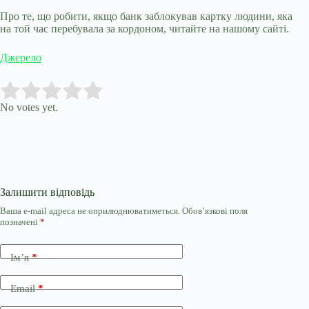
Про те, що робити, якщо банк заблокував картку людини, яка
на той час перебувала за кордоном, читайте на нашому сайті.
Джерело
Submit Rating
Rate this item:
No votes yet.
Залишити відповідь
Ваша e-mail адреса не оприлюднюватиметься.
Обов’язкові поля
позначені
*
Ім’я
*
Email
*