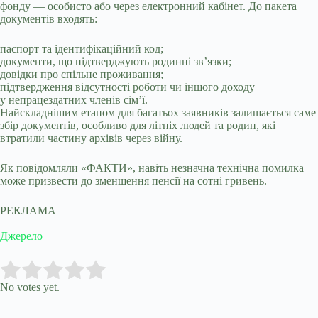
фонду — особисто або через електронний кабінет. До пакета
документів входять:
паспорт та ідентифікаційний код;
документи, що підтверджують родинні зв’язки;
довідки про спільне проживання;
підтвердження відсутності роботи чи іншого доходу
у непрацездатних членів сім’ї.
Найскладнішим етапом для багатьох заявників залишається саме
збір документів, особливо для літніх людей та родин, які
втратили частину архівів через війну.
Як повідомляли «ФАКТИ», навіть незначна технічна помилка
може призвести до зменшення пенсії на сотні гривень.
РЕКЛАМА
Джерело
Submit Rating
Rate this item:
No votes yet.