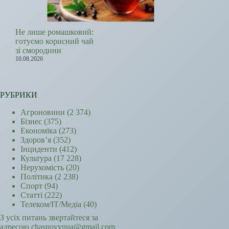
Не лише ромашковий:
готуємо корисний чай
зі смородини
10.08.2026
РУБРИКИ
Агроновини
(2 374)
Бізнес
(375)
Економіка
(273)
Здоров’я
(352)
Інциденти
(412)
Культура
(17 228)
Нерухомість
(20)
Політика
(2 238)
Спорт
(94)
Статті
(222)
Телеком/ІТ/Медіа
(40)
З усіх питань звертайтеся за
адресою chasnovynua@gmail.com