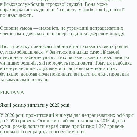
військовослужбовців строкової служби. Вона може
нараховуватися як до пенсії за вислугу років, так і до пенсії
по інвалідності.
Основна умова — наявність на утриманні непрацездатних
членів сім’ї, для яких пенсіонер є єдиним джерелом доходу.
Після початку повномасштабної війни кількість таких родин
суттєво збільшилася. У багатьох випадках саме військові
пенсіонери забезпечують літніх батьків, людей з інвалідністю
чи інших родичів, які не можуть працювати. Тому ця надбавка
виконує не лише соціальну, а й частково компенсаційну
функцію, допомагаючи покривати витрати на ліки, продукти
та комунальні послуги.
РЕКЛАМА
Який розмір виплати у 2026 році
У 2026 році прожитковий мінімум для непрацездатних осіб зріс
до 2 595 гривень. Оскільки надбавка становить 50% від цієї
суми, розмір доплати наразі сягає приблизно 1 297 гривень
на кожного непрацездатного утриманця.