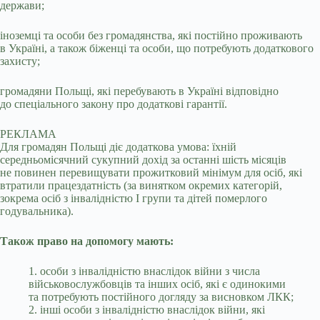
держави;
іноземці та особи без громадянства, які постійно проживають
в Україні, а також біженці та особи, що потребують додаткового
захисту;
громадяни Польщі, які перебувають в Україні відповідно
до спеціального закону про додаткові гарантії.
РЕКЛАМА
Для громадян Польщі діє додаткова умова: їхній
середньомісячний сукупний дохід за останні шість місяців
не повинен перевищувати прожитковий мінімум для осіб, які
втратили працездатність (за винятком окремих категорій,
зокрема осіб з інвалідністю I групи та дітей померлого
годувальника).
Також право на допомогу мають:
1. особи з інвалідністю внаслідок війни з числа
військовослужбовців та інших осіб, які є одинокими
та потребують постійного догляду за висновком ЛКК;
2. інші особи з інвалідністю внаслідок війни, які