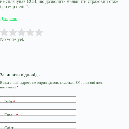
не сплачував ЄСВ, що дозволить збільшити страховий стаж
і розмір пенсії.
Джерело
Submit Rating
Rate this item:
No votes yet.
Залишити відповідь
Ваша e-mail адреса не оприлюднюватиметься.
Обов’язкові поля
позначені
*
Ім’я
*
Email
*
Сайт