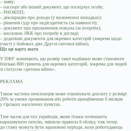
– заяву;
– паспорт або інший документ, що посвідчує особу;
– РНОКПП;
– декларацію про доходи (у визначених випадках);
– рішення суду про недієздатність (за наявності);
– документ про призначення опікуна (за потреби);
– висновок ЛКК про потребу в догляді;
– додаткові документи для окремих категорій (зокрема щодо
участі у бойових діях Другої світової війни).
Що ще варто знати
У ПФУ зазначають, що розмір такої надбавки може становити
близько 800 гривень для окремих категорій, зокрема для людей
зі статусом «дитина війни».
РЕКЛАМА
Також частина пенсіонерів може отримувати доплату у розмірі
20% за умови проживання або роботи щонайменше 6 місяців
у гірських населених пунктах.
Тим часом для тих українців, яким тільки починають
нараховувати пенсію, змінили правила її обліку, тож тепер
до стажу можуть бути зараховані періоди, коли роботодавець