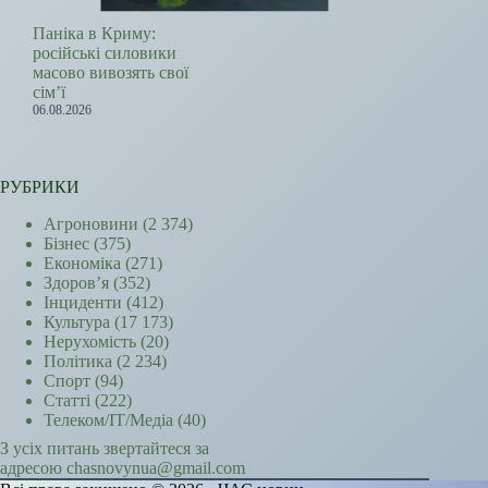
Паніка в Криму:
російські силовики
масово вивозять свої
сім’ї
06.08.2026
РУБРИКИ
Агроновини
(2 374)
Бізнес
(375)
Економіка
(271)
Здоров’я
(352)
Інциденти
(412)
Культура
(17 173)
Нерухомість
(20)
Політика
(2 234)
Спорт
(94)
Статті
(222)
Телеком/ІТ/Медіа
(40)
З усіх питань звертайтеся за
адресою chasnovynua@gmail.com