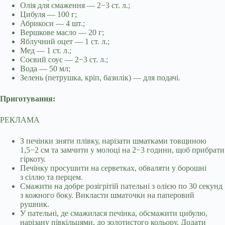
Олія для смаження — 2−3 ст. л.;
Цибуля — 100 г;
Абрикоси — 4 шт.;
Вершкове масло — 20 г;
Яблучний оцет — 1 ст. л.;
Мед — 1 ст. л.;
Соєвий соус — 2−3 ст. л.;
Вода — 50 мл;
Зелень (петрушка, кріп, базилік) — для подачі.
Приготування:
РЕКЛАМА
З печінки зняти плівку, нарізати шматками товщиною
1,5−2 см та замчити у молоці на 2−3 години, щоб прибрати
гіркоту.
Печінку просушити на серветках, обваляти у борошні
з сіллю та перцем.
Смажити на добре розігрітій пательні з олією по 30 секунд
з кожного боку. Викласти шматочки на паперовий
рушник.
У пательні, де смажилася печінка, обсмажити цибулю,
нарізану півкільцями, до золотистого кольору. Додати