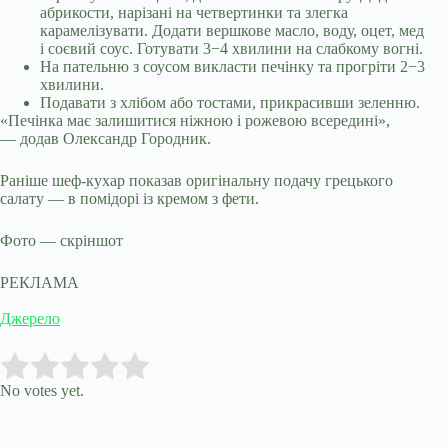
абрикости, нарізані на четвертинки та злегка
карамелізувати. Додати вершкове масло, воду, оцет, мед
і соєвий соус. Готувати 3−4 хвилини на слабкому вогні.
На пательню з соусом викласти печінку та прогріти 2−3
хвилини.
Подавати з хлібом або тостами, прикрасивши зеленню.
«Печінка має залишитися ніжною і рожевою всередині»,
— додав Олександр Городник.
Раніше шеф-кухар показав оригінальну подачу грецького
салату — в помідорі із кремом з фети.
Фото — скріншот
РЕКЛАМА
Джерело
Submit Rating
Rate this item:
No votes yet.