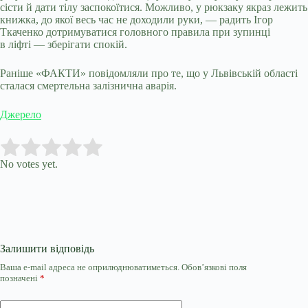
сісти й дати тілу заспокоїтися. Можливо, у рюкзаку якраз лежить
книжка, до якої весь час не доходили руки, — радить Ігор
Ткаченко дотримуватися головного правила при зупинці
в ліфті — зберігати спокій.
Раніше «ФАКТИ» повідомляли про те, що у Львівській області
сталася смертельна залізнична аварія.
Джерело
Submit Rating
Rate this item:
No votes yet.
Залишити відповідь
Ваша e-mail адреса не оприлюднюватиметься.
Обов’язкові поля
позначені
*