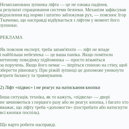
Незапланована зупинка ліфта — це не ознака падіння,
а результат спрацювання системи безпеки. Механізм зафіксував
відхилення від норми і штатно заблокував рух, — пояснює Ігор
Ткаченко, що насправді відбувається з ліфтом у момент його
зупинки.
РЕКЛАМА
Як пояснив експерт, треба запам'ятати — ліфт не впаде
і найбільша небезпека — це ваша паніка. Якщо помітили
нетипову поведінку підйомника — просто візьміться
за поручень. Якщо його немає — зіпріться спиною на стіну, щоб
зберегти рівновагу. При різкій зупинці це допоможе уникнути
втрати балансу та травмування.
2) Ліфт «підвис» і не реагує на натискання кнопки
Інша ситуація, техніка, як то кажуть, «підвела» — двері
не зачиняються з першого разу або не реагує кнопка, і багато хто
вважає, що ліфту треба «допомогти» (пострибати або натиснути
всі кнопки поспіль).
Що варто робити насправді.