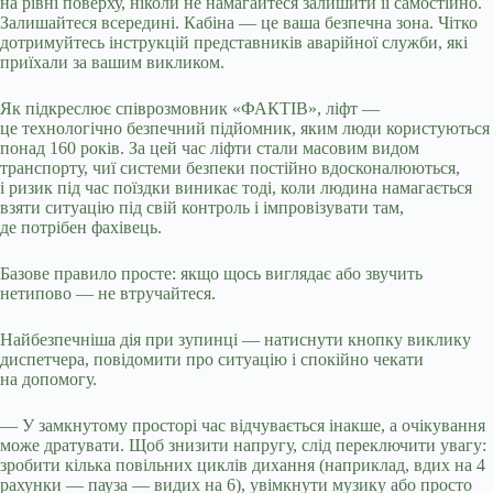
на рівні поверху, ніколи не намагайтеся залишити її самостійно.
Залишайтеся всередині. Кабіна — це ваша безпечна зона. Чітко
дотримуйтесь інструкцій представників аварійної служби, які
приїхали за вашим викликом.
Як підкреслює співрозмовник «ФАКТІВ», ліфт —
це технологічно безпечний підйомник, яким люди користуються
понад 160 років. За цей час ліфти стали масовим видом
транспорту, чиї системи безпеки постійно вдосконалюються,
і ризик під час поїздки виникає тоді, коли людина намагається
взяти ситуацію під свій контроль і імпровізувати там,
де потрібен фахівець.
Базове правило просте: якщо щось виглядає або звучить
нетипово — не втручайтеся.
Найбезпечніша дія при зупинці — натиснути кнопку виклику
диспетчера, повідомити про ситуацію і спокійно чекати
на допомогу.
— У замкнутому просторі час відчувається інакше, а очікування
може дратувати. Щоб знизити напругу, слід переключити увагу:
зробити кілька повільних циклів дихання (наприклад, вдих на 4
рахунки — пауза — видих на 6), увімкнути музику або просто