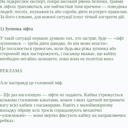
Як підкреслює експерт, попри високий рівень безпеки, травми
в ліфтах трапляються, але найчастіше їхня причина — поведінка
людей: поспіх, неуважність або спроби діяти всупереч правилам.
За його словами, для кожної ситуації існує чіткий алгоритм дій.
1) Зупинка ліфта
У такій ситуації першою думкою тих, хто застряг, буде — «ліфт
зупинився — треба діяти швидко, бо він може впасти».
Це посилюється тривогою, коли будь-яка різка зупинка або
сторонній звук насторожують, і пасажир вважає, що кабіну
необхідно негайно залишити, поки вона не полетіла вниз.
РЕКЛАМА
Але насправді це головний міф.
– Ще раз наголошую — ліфти не падають. Кабіна утримується
кількома сталевими канатами, кожен з яких здатний витримати
вагу всієї кабіни з пасажирами. Навіть у малоймовірному
випадку обриву всіх тросів спрацьовують механічні
«уловлювачі» — вони мертво фіксують кабіну на направляючих
рейках.