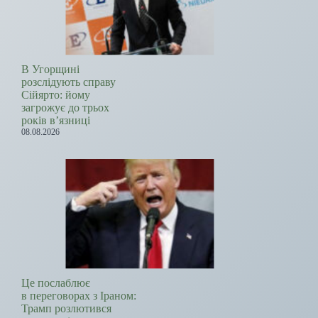
В Угорщині
розслідують справу
Сійярто: йому
загрожує до трьох
років в’язниці
08.08.2026
Це послаблює
в переговорах з Іраном:
Трамп розлютився