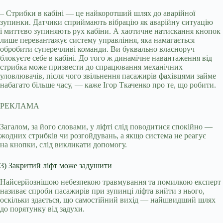
– Стрибки в кабіні — це найкоротший шлях до аварійної
зупинки. Датчики сприймають вібрацію як аварійну ситуацію
і миттєво зупиняють рух кабіни. А хаотичне натискання кнопок
лише перевантажує систему управління, яка намагається
обробити суперечливі команди. Ви буквально власноруч
блокуєте себе в кабіні. До того ж динамічне навантаження від
стрибка може призвести до спрацювання механічних
уловлювачів, після чого звільнення пасажирів фахівцями займе
набагато більше часу, — каже Ігор Ткаченко про те, що робити.
РЕКЛАМА
Загалом, за його словами, у ліфті слід поводитися спокійно —
жодних стрибків чи розгойдувань, а якщо система не реагує
на кнопки, слід викликати допомогу.
3) Закритий ліфт може задушити
Найсерйознішою небезпекою травмування та помилкою експерт
називає спроби пасажирів при зупинці ліфта вийти з нього,
оскільки здається, що самостійний вихід — найшвидший шлях
до порятунку від задухи.