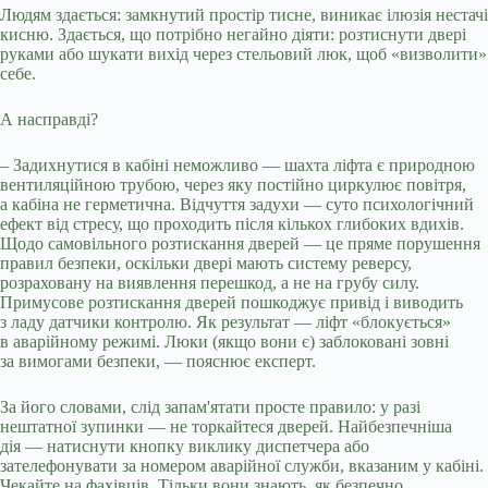
Людям здається: замкнутий простір тисне, виникає ілюзія нестачі
кисню. Здається, що потрібно негайно діяти: розтиснути двері
руками або шукати вихід через стельовий люк, щоб «визволити»
себе.
А насправді?
– Задихнутися в кабіні неможливо — шахта ліфта є природною
вентиляційною трубою, через яку постійно циркулює повітря,
а кабіна не герметична. Відчуття задухи — суто психологічний
ефект від стресу, що проходить після кількох глибоких вдихів.
Щодо самовільного розтискання дверей — це пряме порушення
правил безпеки, оскільки двері мають систему реверсу,
розраховану на виявлення перешкод, а не на грубу силу.
Примусове розтискання дверей пошкоджує привід і виводить
з ладу датчики контролю. Як результат — ліфт «блокується»
в аварійному режимі. Люки (якщо вони є) заблоковані зовні
за вимогами безпеки, — пояснює експерт.
За його словами, слід запам'ятати просте правило: у разі
нештатної зупинки — не торкайтеся дверей. Найбезпечніша
дія — натиснути кнопку виклику диспетчера або
зателефонувати за номером аварійної служби, вказаним у кабіні.
Чекайте на фахівців. Тільки вони знають, як безпечно