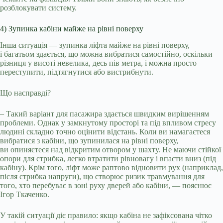
розблокувати систему.
4) Зупинка кабіни майже на рівні поверху
Інша ситуація — зупинка ліфта майже на рівні поверху,
і багатьом здається, що можна вибратися самостійно, оскільки
різниця у висоті невелика, десь пів метра, і можна просто
переступити, підтягнутися або вистрибнути.
Що насправді?
– Такий варіант для пасажира здається швидким вирішенням
проблеми. Однак у замкнутому просторі та під впливом стресу
людині складно точно оцінити відстань. Коли ви намагаєтеся
вибратися з кабіни, що зупинилася на рівні поверху,
ви опиняєтеся над відкритим отвором у шахту. Не маючи стійкої
опори для стрибка, легко втратити рівновагу і впасти вниз (під
кабіну). Крім того, ліфт може раптово відновити рух (наприклад,
після стрибка напруги), що створює ризик травмування для
того, хто перебуває в зоні руху дверей або кабіни, — пояснює
Ігор Ткаченко.
У такій ситуації діє правило: якщо кабіна не зафіксована чітко