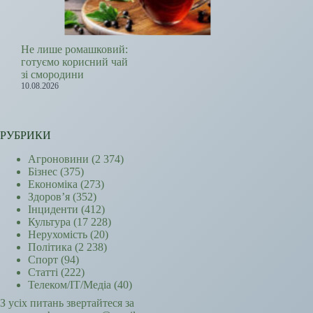
Не лише ромашковий:
готуємо корисний чай
зі смородини
10.08.2026
РУБРИКИ
Агроновини
(2 374)
Бізнес
(375)
Економіка
(273)
Здоров’я
(352)
Інциденти
(412)
Культура
(17 228)
Нерухомість
(20)
Політика
(2 238)
Спорт
(94)
Статті
(222)
Телеком/ІТ/Медіа
(40)
З усіх питань звертайтеся за