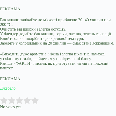
РЕКЛАМА
Баклажани запікайте до м'якості приблизно 30−40 хвилин при
200 °C.
Очистіть від шкірки і злегка остудіть.
У блендер додайте баклажани, горіхи, часник, зелень та спеції.
Влийте олію і подрібніть до кремової текстури.
Заберіть у холодильник на 20 хвилин — смак стане яскравішим.
«Виходить дуже ароматна, ніжна і злегка пікантна намазка
у східному стилі», — йдеться у повідомленні блогу.
Раніше «ФАКТИ» писали, як приготувати літній печінковий
паштет.
РЕКЛАМА
Джерело
Submit Rating
Rate this item:
No votes yet.