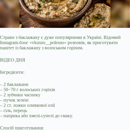
Страви з баклажану є дуже популярними в Україні. Відомий
Instagram-блог «vkusno__polesno» розповів, як приготувати
паштет із баклажану з волоським горіхом.
ВІДЕО ДНЯ
Інгредієнти:
– 2 баклажани
– 50−70 г волоських горіхів
– 2 зубчики часнику
– пучок зелені
– 2 ст. ложки оливкової олії
– сіль, перець
– паприка або хмелі-сунелі до смаку.
Спосіб приготування: