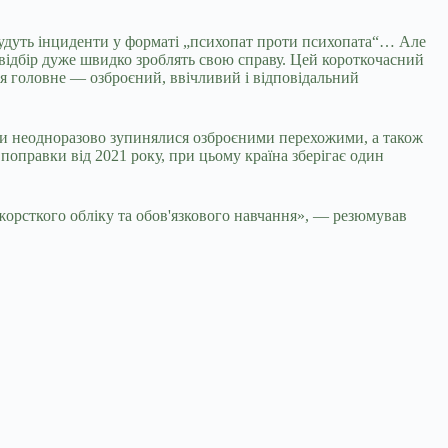
 Будуть інциденти у форматі „психопат проти психопата“… Але
відбір дуже швидко зроблять свою справу. Цей короткочасний
ся головне — озброєний, ввічливий і відповідальний
іли неодноразово зупинялися озброєними перехожими, а також
ї поправки від 2021 року, при цьому країна зберігає один
 жорсткого обліку та обов'язкового навчання», — резюмував