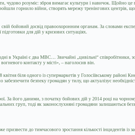
оти, чудово розуміє: зброя вимагає культури і навичок. Щойно це 
ройшли горнило війни, створять мережу тренінгових центрів, що
 свій бойовий досвід правоохоронним органам. За словами експ
ї підготовки для дій у кризових ситуаціях.
дні в Україні є два МВС… Звичайні „цивільні“ співробітники, зокр
вогневого контакту у місті», – наголосив він.
8 квітня біля одного із супермаркетів у Голосіївському районі Ки
абезпечити безпеку громадян у тилу, що актуалізує необхідність
ої. За його даними, з початку бойових дій у 2014 році на чорном
нальних груп, тоді як законослухняні громадяни залишаються без
же призвести до тимчасового зростання кількості інцидентів із 