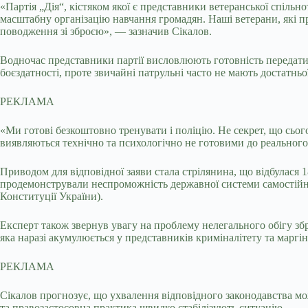
«Партія „Дія“, кістяком якої є представники ветеранської спільн
масштабну організацію навчання громадян. Наші ветерани, які п
поводження зі зброєю», — зазначив Сікалов.
Водночас представники партії висловлюють готовність передати
боєздатності, проте звичайні патрульні часто не мають достатньо
РЕКЛАМА
«Ми готові безкоштовно тренувати і поліцію. Не секрет, що сього
виявляються технічно та психологічно не готовими до реального 
Приводом для відповідної заяви стала стрілянина, що відбулася 1
продемонстрували неспроможність державної системи самостійно з
Конституції України).
Експерт також звернув увагу на проблему нелегального обігу збр
яка наразі акумулюється у представників криміналітету та маргі
РЕКЛАМА
Сікалов прогнозує, що ухвалення відповідного законодавства мо
та правозастосовна практика швидко стабілізують ситуацію.