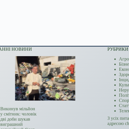
АННІ НОВИНИ
РУБРИКИ
Агро
Бізн
Екон
Здор
Інци
Куль
Неру
Полі
Спор
Стат
Викинув мільйон
Теле
у смітник: чоловік
З усіх пит
дві доби шукав
адресою c
виграшний