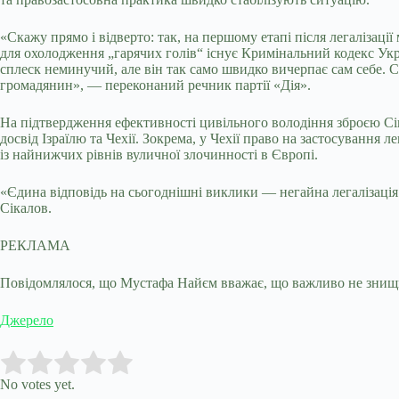
«Скажу прямо і відверто: так, на першому етапі після легалізац
для охолодження „гарячих голів“ існує Кримінальний кодекс Ук
сплеск неминучий, але він так само швидко вичерпає сам себе. 
громадянин», — переконаний речник партії «Дія».
На підтвердження ефективності цивільного володіння зброєю Сі
досвід Ізраїлю та Чехії. Зокрема, у Чехії право на застосування 
із найнижчих рівнів вуличної злочинності в Європі.
«Єдина відповідь на сьогоднішні виклики — негайна легалізація
Сікалов.
РЕКЛАМА
Повідомлялося, що Мустафа Найєм вважає, що важливо не знищит
Джерело
Submit Rating
Rate this item:
No votes yet.