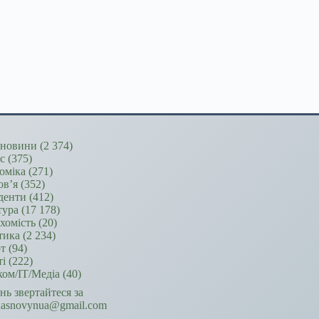
новини
(2 374)
ес
(375)
оміка
(271)
ов’я
(352)
денти
(412)
тура
(17 178)
хомість
(20)
тика
(2 234)
т
(94)
ті
(222)
ком/ІТ/Медіа
(40)
ань звертайтеся за
hasnovynua@gmail.com