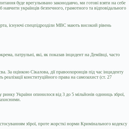
питання буде врегульовано законодавчо, ми готові взяти на себе
б навчити українців безпечного, грамотного та відповідального
ерта, існуючі спецпідрозділи МВС мають високий рівень
ема, патрульні, які, як показав інцидент на Деміївці, часто
єва. За оцінкою Сікалова, дії правоохоронців під час інциденту
 реалізації конституційного права на самозахист (ст. 27
у ринку України опинилося від 3 до 5 мільйонів одиниць зброї,
захисними.
застосуванням зброї, проте жорсткі норми Кримінального кодексу