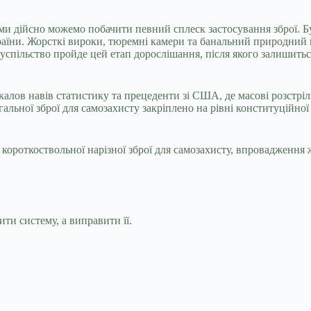
ії ми дійсно можемо побачити певний сплеск застосування зброї.
раїни. Жорсткі вироки, тюремні камери та банальний природний 
Суспільство пройде цей етап дорослішання, після якого залишить
калов навів статистику та прецеденти зі США, де масові розстр
легальної зброї для самозахисту закріплено на рівні конституційно
 короткоствольної нарізної зброї для самозахисту, впровадження
и систему, а виправити її.