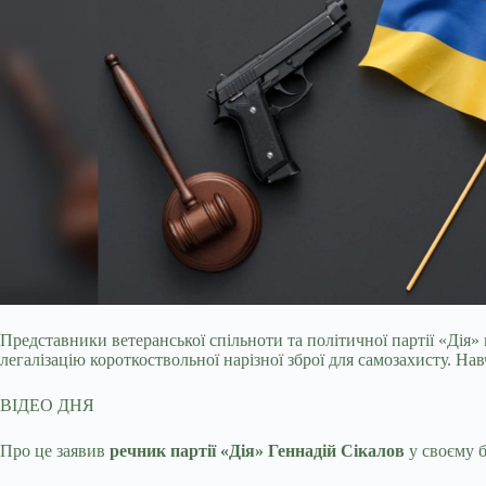
Представники ветеранської спільноти та політичної партії «Дія
легалізацію короткоствольної нарізної зброї для самозахисту. Нав
ВІДЕО ДНЯ
Про це заявив
речник партії «Дія» Геннадій Сікалов
у своєму б