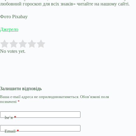
любовний гороскоп для всіх знаків» читайте на нашому сайті.
Фото Pixabay
Джерело
Submit Rating
Rate this item:
No votes yet.
Залишити відповідь
Ваша e-mail адреса не оприлюднюватиметься.
Обов’язкові поля
позначені
*
Ім’я
*
Email
*