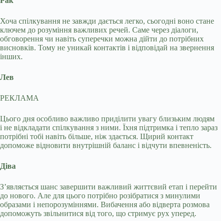
Рак
Хоча спілкування не завжди дається легко, сьогодні воно стане
ключем до розуміння важливих речей. Саме через діалоги,
обговорення чи навіть суперечки можна дійти до потрібних
висновків. Тому не уникай контактів і відповідай на звернення
інших.
Лев
РЕКЛАМА
Цього дня особливо важливо приділити увагу близьким людям
і не відкладати спілкування з ними. Їхня підтримка і тепло зараз
потрібні тобі навіть більше, ніж здається. Щирий контакт
допоможе відновити внутрішній баланс і відчути впевненість.
Діва
З’являється шанс завершити важливий життєвий етап і перейти
до нового. Але для цього потрібно розібратися з минулими
образами і непорозуміннями. Вибачення або відверта розмова
допоможуть звільнитися від того, що стримує рух уперед.