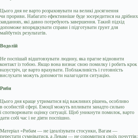
Цього дня не варто розраховувати на великі досягнення
чи прориви. Набагато ефективніше буде зосередитися на дрібних
завданнях, які давно потребують завершення. Такий підхід
допоможе впорядкувати справи і підготувати ґрунт для
майбутніх результатів.
Водолій
Не поспішай відштовхувати людину, яка прагне відновити
контакт із тобою. Якщо вона визнає свою помилку і робить крок
назустріч, це варто врахувати. Поблажливість і готовність
вислухати можуть допомогти налагодити ситуацію.
Риби
Цього дня краще утриматися від важливих рішень, особливо
в особистій сфері. Емоції можуть впливати занадто сильно
і спотворювати оцінку ситуації. Щоб уникнути помилок, варто
дати собі час і не діяти поспішно.
Матеріал «Рибам — не ідеалізувати стосунки, Вагам —
перестати сумніватися, а Левам — не соромитися своїх почуттів: