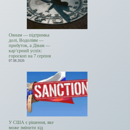
Овнам — підтримка
долі, Водоліям —
прибуток, а Дівам —
кар’єрний успіх:
гороскоп на 7 серпня
07.08.2026
У США є рішення, яке
може змінити хід