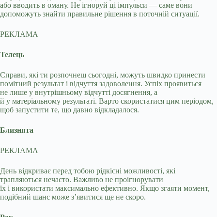
або вводить в оману. Не ігноруй ці імпульси — саме вони
допоможуть знайти правильне рішення в поточній ситуації.
РЕКЛАМА
Телець
Справи, які ти розпочнеш сьогодні, можуть швидко принести
помітний результат і відчуття задоволення. Успіх проявиться
не лише у внутрішньому відчутті досягнення, а
й у матеріальному результаті. Варто скористатися цим періодом,
щоб запустити те, що давно відкладалося.
Близнята
РЕКЛАМА
День відкриває перед тобою рідкісні можливості, які
трапляються нечасто. Важливо не проігнорувати
їх і використати максимально ефективно. Якщо згаяти момент,
подібний шанс може з’явитися ще не скоро.