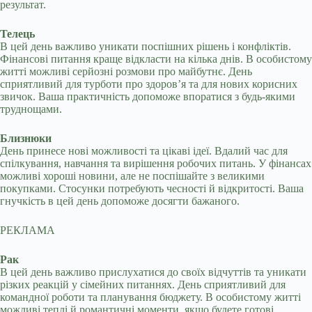
результат.
Телець
В цей день важливо уникати поспішних рішень і конфліктів.
Фінансові питання краще відкласти на кілька днів. В особистому
житті можливі серйозні розмови про майбутнє. День
сприятливий для турботи про здоров’я та для нових корисних
звичок. Ваша практичність допоможе впоратися з будь-якими
труднощами.
Близнюки
День принесе нові можливості та цікаві ідеї. Вдалий час для
спілкування, навчання та вирішення робочих питань. У фінансах
можливі хороші новини, але не поспішайте з великими
покупками. Стосунки потребують чесності й відкритості. Ваша
гнучкість в цей день допоможе досягти бажаного.
РЕКЛАМА
Рак
В цей день важливо прислухатися до своїх відчуттів та уникати
різких реакцій у сімейних питаннях. День сприятливий для
командної роботи та планування бюджету. В особистому житті
можливі теплі й романтичні моменти, якщо будете готові