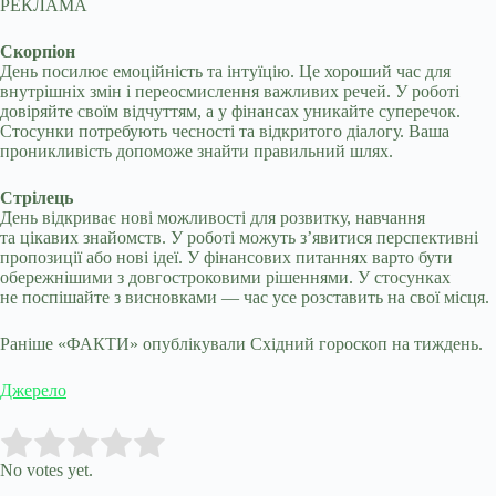
РЕКЛАМА
Скорпіон
День посилює емоційність та інтуїцію. Це хороший час для
внутрішніх змін і переосмислення важливих речей. У роботі
довіряйте своїм відчуттям, а у фінансах уникайте суперечок.
Стосунки потребують чесності та відкритого діалогу. Ваша
проникливість допоможе знайти правильний шлях.
Стрілець
День відкриває нові можливості для розвитку, навчання
та цікавих знайомств. У роботі можуть з’явитися перспективні
пропозиції або нові ідеї. У фінансових питаннях варто бути
обережнішими з довгостроковими рішеннями. У стосунках
не поспішайте з висновками — час усе розставить на свої місця.
Раніше «ФАКТИ» опублікували Східний гороскоп на тиждень.
Джерело
Submit Rating
Rate this item:
No votes yet.