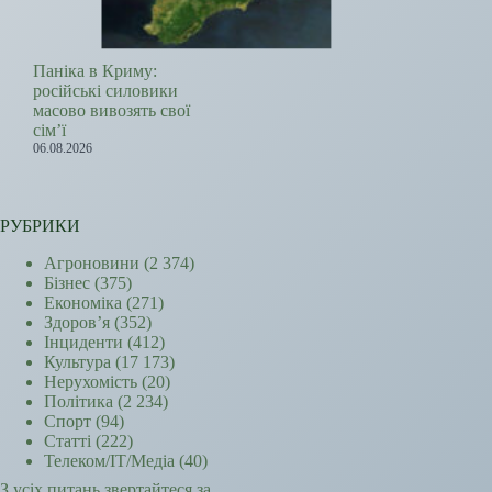
Паніка в Криму:
російські силовики
масово вивозять свої
сім’ї
06.08.2026
РУБРИКИ
Агроновини
(2 374)
Бізнес
(375)
Економіка
(271)
Здоров’я
(352)
Інциденти
(412)
Культура
(17 173)
Нерухомість
(20)
Політика
(2 234)
Спорт
(94)
Статті
(222)
Телеком/ІТ/Медіа
(40)
З усіх питань звертайтеся за