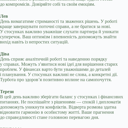
до компромісів. Довіряйте собі та своїм емоціям.
Лев
День вимагатиме стриманості та зважених рішень. У роботі
краще завершувати поточні справи, а не братися за нові.
У стосунках важливо уважніше слухати партнера й уникати
суперечок. Ваш оптимізм і впевненість допоможуть знайти
вихід навіть із непростих ситуацій.
Діва
День сприяє аналітичній роботі та наведенню порядку
у справах. Можуть з’явитися нові ідеї для вирішення старих
проблем. У фінансах варто бути уважнішими до деталей
і планування. У стосунках важливі не слова, а конкретні дії.
Турбота про здоров’я позитивно вплине на самопочуття.
Терези
В цей день важливо зберігати баланс у стосунках і фінансових
питаннях. Не поспішайте з рішеннями — спокій і дипломатія
допоможуть уникнути конфліктів. Відверта розмова здатна
відновити гармонію в особистому житті. Ваше прагнення
до справедливості стане головною перевагою дня.