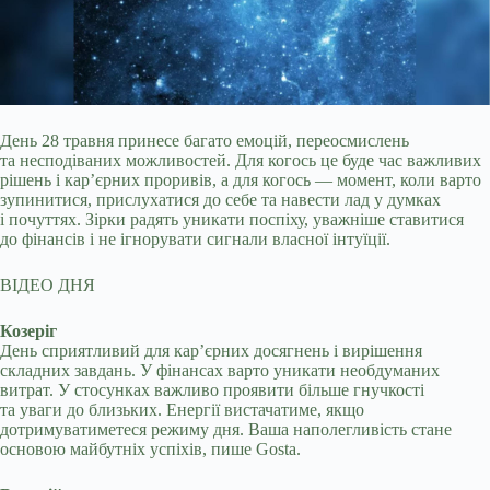
День 28 травня принесе багато емоцій, переосмислень
та несподіваних можливостей. Для когось це буде час важливих
рішень і кар’єрних проривів, а для когось —
момент, коли варто
зупинитися, прислухатися до себе та навести лад у думках
і почуттях. Зірки радять уникати поспіху, уважніше ставитися
до фінансів і не ігнорувати сигнали власної інтуїції.
ВІДЕО ДНЯ
Козеріг
День сприятливий для кар’єрних досягнень і вирішення
складних завдань. У фінансах варто уникати необдуманих
витрат. У стосунках важливо проявити більше гнучкості
та уваги до близьких. Енергії вистачатиме, якщо
дотримуватиметеся режиму дня. Ваша наполегливість стане
основою майбутніх успіхів, пише Gosta.