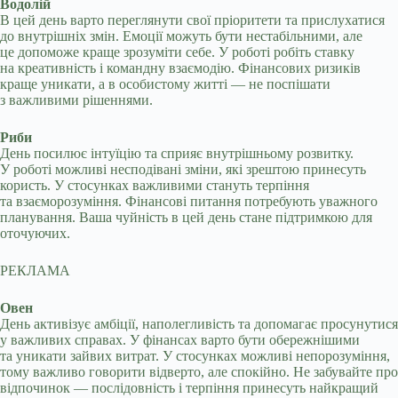
Водолій
В цей день варто переглянути свої пріоритети та прислухатися
до внутрішніх змін. Емоції можуть бути нестабільними, але
це допоможе краще зрозуміти себе. У роботі робіть ставку
на креативність і командну взаємодію. Фінансових ризиків
краще уникати, а в особистому житті — не поспішати
з важливими рішеннями.
Риби
День посилює інтуїцію та сприяє внутрішньому розвитку.
У роботі можливі несподівані зміни, які зрештою принесуть
користь. У стосунках важливими стануть терпіння
та взаєморозуміння. Фінансові питання потребують уважного
планування. Ваша чуйність в цей день стане підтримкою для
оточуючих.
РЕКЛАМА
Овен
День активізує амбіції, наполегливість та допомагає просунутися
у важливих справах. У фінансах варто бути обережнішими
та уникати зайвих витрат. У стосунках можливі непорозуміння,
тому важливо говорити відверто, але спокійно. Не забувайте про
відпочинок — послідовність і терпіння принесуть найкращий