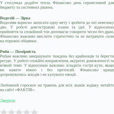
У стосунках додайте тепла. Фінансово день сприятливий для
бюджету та системних рішень.
Водолій — Зірка
Водоліям корисно записати одну мету і зробити до неї невелику
дію. У роботі довгострокові плани та ідеї. У відносинах
прийняття та спокійний тон допомагає говорити чесно без драм.
Фінансово важливо мислити стратегічно та не витрачати сили
на порожні обіцянки.
Риби — Помірність
Рибам важливо завершувати тиждень без крайнощів та берегти
ресурс. У роботі спокійні виправлення, акуратні домовленості та
м'який темп. У відносинах важливо згладити гострі кути, якщо
ви кажете ніжно і без претензій. Фінансово краще
дотримуватись заходів і не купувати емоції.
Любовний гороскоп на травень для всіх знаків зодіаку читайте
на сайті «ФАКТІВ».
Джерело
Submit Rating
Rate this item: