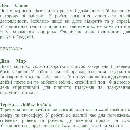
Лев — Сонце
Левам корисно відзначити прогрес і дозволити собі маленьку
нагороду зі змістом. У роботі визнання, ясність та вдалі
домовленості, особливо якщо ви дієте відкрито та у справі.
У відносинах тепло та простота, але важливо не вимагати від
усіх однакового настрою. Фінансово день непоганий для
розумної радості.
РЕКЛАМА
Діва — Мир
Дівам корисно скласти короткий список завершень і реально
його закрити. У роботі фінальні правки, здавання результатів
та закриття завдань «під ключ». У стосунках варто відпустити
дрібні претензії та вибрати зрілий, спокійний тон. Фінансово
день сприятливий для підбиття підсумків та планування
наступного тижня.
Терези — Двійка Кубків
Терезам корисно зробити маленький жест уваги — він зміцнить
довіру та атмосферу. У роботі це вдалий час для погоджень,
спільних рішень та розмов, де важливі повага та тон.
У відносинах карта посилює бажання близькості та ясності —