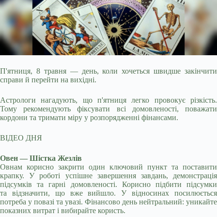
П'ятниця, 8 травня — день, коли хочеться швидше закінчити
справи й перейти на вихідні.
Астрологи нагадують, що п'ятниця легко провокує різкість.
Тому
рекомендують фіксувати всі домовленості, поважат
кордони та тримати міру у розпорядженні фінансами.
ВІДЕО ДНЯ
Овен — Шістка Жезлів
Овнам корисно закрити один ключовий пункт та поставити
крапку. У роботі успішне завершення завдань, демонстрація
підсумків та гарні домовленості. Корисно підбити підсумки
та відзначити, що вже вийшло. У відносинах посилюється
потреба у повазі та увазі. Фінансово день нейтральний: уникайте
показних витрат і вибирайте користь.