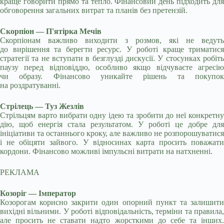
краще говорити прямо та тепло. Фінансовий день підходить для
обговорення загальних витрат та планів без претензій.
Скорпіон — П'ятірка Мечів
Скорпіонам важливо виходити з розмов, які не ведуть
до вирішення та берегти ресурс. У роботі краще триматися
стратегії та не вступати в безглузді дискусії. У стосунках робіть
паузу перед відповіддю, особливо якщо відчуваєте агресію
чи образу. Фінансово уникайте рішень та покупок
на роздратуванні.
Стрілець — Туз Жезлів
Стрільцям варто вибрати одну ідею та зробити до неї конкретну
дію, щоб енергія стала результатом. У роботі це добре для
ініціативи та останнього кроку, але важливо не розпорошуватися
і не обіцяти зайвого. У відносинах карта просить поважати
кордони. Фінансово можливі імпульсні витрати на натхненні.
РЕКЛАМА
Козоріг — Імператор
Козорогам корисно закрити один опорний пункт та залишити
вихідні вільними. У роботі відповідальність, терміни та правила,
але просить не ставати надто жорсткими до себе та інших.