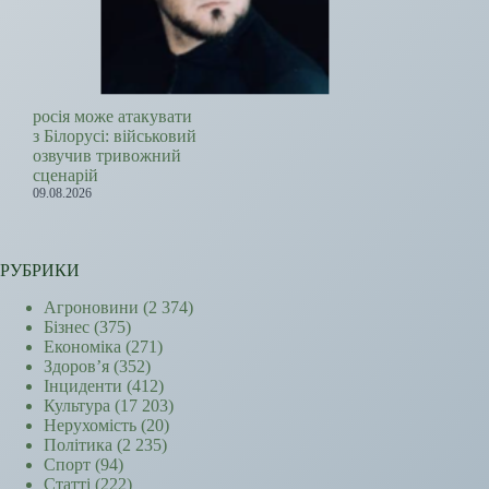
росія може атакувати
з Білорусі: військовий
озвучив тривожний
сценарій
09.08.2026
РУБРИКИ
Агроновини
(2 374)
Бізнес
(375)
Економіка
(271)
Здоров’я
(352)
Інциденти
(412)
Культура
(17 203)
Нерухомість
(20)
Політика
(2 235)
Спорт
(94)
Статті
(222)