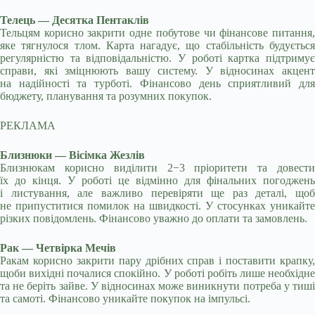
Телець — Десятка Пентаклів
Тельцям корисно закрити одне побутове чи фінансове питання,
яке тягнулося тлом. Карта нагадує, що стабільність будується
регулярністю та відповідальністю. У роботі картка підтримує
справи, які зміцнюють вашу систему. У відносинах акцент
на надійності та турботі. Фінансово день сприятливий для
бюджету, планування та розумних покупок.
РЕКЛАМА
Близнюки — Вісімка Жезлів
Близнюкам корисно виділити 2−3 пріоритети та довести
їх до кінця. У роботі це відмінно для фінальних погоджень
і листування, але важливо перевіряти ще раз деталі, щоб
не припуститися помилок на швидкості. У стосунках уникайте
різких повідомлень. Фінансово уважно до оплати та замовлень.
Рак — Четвірка Мечів
Ракам корисно закрити пару дрібних справ і поставити крапку,
щоби вихідні почалися спокійно. У роботі робіть лише необхідне
та не беріть зайве. У відносинах може виникнути потреба у тиші
та самоті. Фінансово уникайте покупок на імпульсі.