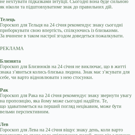
не нехтувати підказками інтуїції. Сьогодні вона буде сильною
як ніколи та підштовхуватиме знак до правильних дій.
Телець
Гороскоп для Тельця на 24 січня рекомендує знаку сьогодні
приборкувати свою впертість, спілкуючись із близькими.
За вчинене в таком настрої згодом доведеться пожалкувати.
РЕКЛАМА
Близнята
Гороскоп для Близнюків на 24 січня не виключає, що в житті
знака з’явиться колись близька людина. Знак має з’ясувати для
себе, чи варто відновлювати з нею стосунки.
Рак
Гороскоп для Рака на 24 січня рекомендує знаку звернути увагу
на пропозицію, яка йому може сьогодні надійти. Те,
що здаватиметься на перший погляд нецікавим, може бути
вельми перспективним.
Лев
Гороскоп для Лева на 24 січня віщує знаку день, коли варто