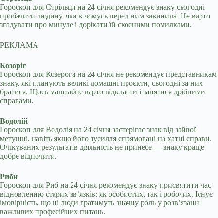
Гороскоп для Стрільця на 24 січня рекомендує знаку сьогодні
пробачити людину, яка в чомусь перед ним завинила. Не варто
згадувати про минуле і дорікати їй скоєними помилками.
РЕКЛАМА
Козоріг
Гороскоп для Козерога на 24 січня не рекомендує представникам
знаку, які планують великі домашні проєкти, сьогодні за них
братися. Щось маштабне варто відкласти і занятися дрібними
справами.
Водолій
Гороскоп для Водолія на 24 січня застерігає знак від зайвої
метушні, навіть якщо його зусилля спрямовані на хатні справи.
Очікуваних результатів діяльність не принесе — знаку краще
добре відпочити.
Риби
Гороскоп для Риб на 24 січня рекомендує знаку присвятити час
відновленню старих зв’язків: як особистих, так і робочих. Існує
імовірність, що ці люди гратимуть значну роль у розв’язанні
важливих професійних питань.