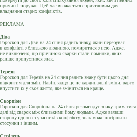
повернути до свого кола спілкування людей, яких він з певних
причин ігнорував. Цей час вважається сприятливим для
владнання старих конфліктів.
РЕКЛАМА
Діва
Гороскоп для Діви на 24 січня радить знаку, який перебуває
в конфлікті з близькою людиною, помиритися з нею. Адже,
не виключено, що причиною сварки стали помилки, яких
раніше припустився знак.
Терези
Гороскоп для Терезів на 24 січня радить знаку бути цього дня
відкритим для змін. Навіть якщо це не кардинальні зміни, варто
впустити їх у своє життя, яке зміниться на краще.
Скорпіон
Гороскоп для Скорпіона на 24 січня рекомендує знаку триматися
далі від сварок між близькими йому людьми. Адже взявши
сторону одного з учасників конфлікту, знак може погіршити
стосунки з іншим.
Стрілець