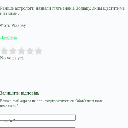
Раніше астрологи назвали п'ять знаків Зодіаку, яким щаститиме
цієї зими.
Фото Pixabay
Джерело
Submit Rating
Rate this item:
No votes yet.
Залишити відповідь
Ваша e-mail адреса не оприлюднюватиметься.
Обов’язкові поля
позначені
*
Ім’я
*