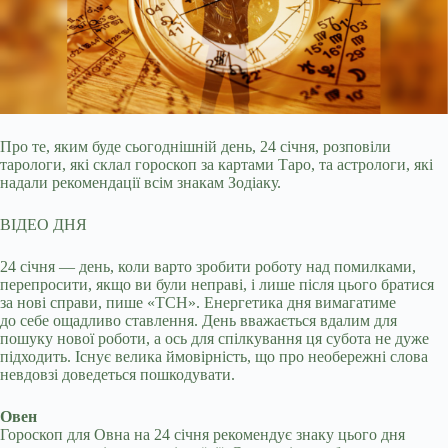
Про те, яким буде сьогоднішній день, 24 січня, розповіли
тарологи, які склал гороскоп за картами Таро, та астрологи, які
надали рекомендації всім знакам Зодіаку.
ВІДЕО
ДНЯ
24 січня — день, коли варто зробити роботу над помилками,
перепросити, якщо ви були неправі, і лише після цього братися
за нові справи, пише «ТСН». Енергетика дня вимагатиме
до себе ощадливо ставлення. День вважається вдалим для
пошуку нової роботи, а ось для спілкування ця субота не дуже
підходить. Існує велика ймовірність, що про необережні слова
невдовзі доведеться пошкодувати.
Овен
Гороскоп для Овна на 24 січня рекомендує знаку цього дня