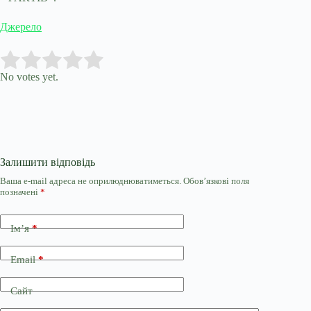
Джерело
Submit Rating
Rate this item:
No votes yet.
Залишити відповідь
Ваша e-mail адреса не оприлюднюватиметься.
Обов’язкові поля
позначені
*
Ім’я
*
Email
*
Сайт