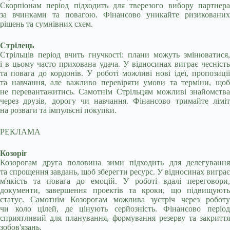
Скорпіонам період підходить для тверезого вибору партнера
за вчинками та повагою. Фінансово уникайте ризикованих
рішень та сумнівних схем.
Стрілець
Стрільців період вчить гнучкості: плани можуть змінюватися,
і в цьому часто прихована удача. У відносинах виграє чесність
та повага до кордонів. У роботі можливі нові ідеї, пропозиції
та навчання, але важливо перевіряти умови та терміни, щоб
не перевантажитись. Самотнім Стрільцям можливі знайомства
через друзів, дорогу чи навчання. Фінансово тримайте ліміт
на розваги та імпульсні покупки.
РЕКЛАМА
Козоріг
Козорогам друга половина зими підходить для делегування
та спрощення завдань, щоб зберегти ресурс. У відносинах виграє
м'якість та повага до емоцій. У роботі вдалі переговори,
документи, завершення проектів та кроки, що підвищують
статус. Самотнім Козорогам можлива зустріч через роботу
чи коло цілей, де цінують серйозність. Фінансово період
сприятливий для планування, формування резерву та закриття
зобов'язань.