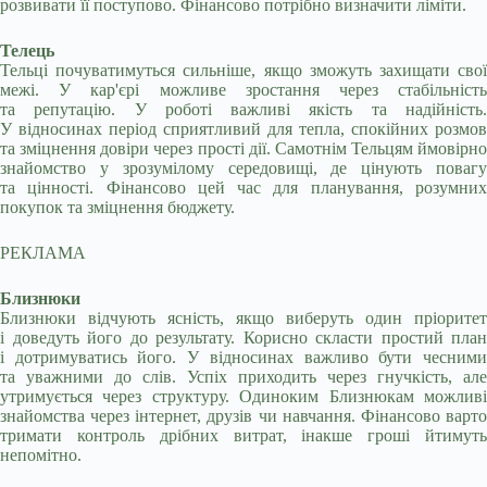
розвивати її поступово. Фінансово потрібно визначити ліміти.
Телець
Тельці почуватимуться сильніше, якщо зможуть захищати свої
межі. У кар'єрі можливе зростання через стабільність
та репутацію. У роботі важливі якість та надійність.
У відносинах період сприятливий для тепла, спокійних розмов
та зміцнення довіри через прості дії. Самотнім Тельцям ймовірно
знайомство у зрозумілому середовищі, де цінують повагу
та цінності. Фінансово цей час для планування, розумних
покупок та зміцнення бюджету.
РЕКЛАМА
Близнюки
Близнюки відчують ясність, якщо виберуть один пріоритет
і доведуть його до результату. Корисно скласти простий план
і дотримуватись його. У відносинах важливо бути чесними
та уважними до слів. Успіх приходить через гнучкість, але
утримується через структуру. Одиноким Близнюкам можливі
знайомства через інтернет, друзів чи навчання. Фінансово варто
тримати контроль дрібних витрат, інакше гроші йтимуть
непомітно.