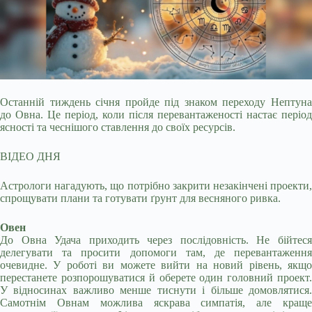
Останній тиждень січня пройде під знаком переходу Нептуна
до Овна. Це період, коли після перевантаженості настає період
ясності та чеснішого ставлення до своїх ресурсів.
ВІДЕО ДНЯ
Астрологи нагадують, що потрібно закрити незакінчені проекти,
спрощувати плани та готувати ґрунт для весняного ривка.
Овен
До Овна Удача приходить через послідовність. Не бійтеся
делегувати та просити допомоги там, де перевантаження
очевидне. У роботі ви можете вийти на новий рівень, якщо
перестанете розпорошуватися й оберете один головний проект.
У відносинах важливо менше тиснути і більше домовлятися.
Самотнім Овнам можлива яскрава симпатія, але краще