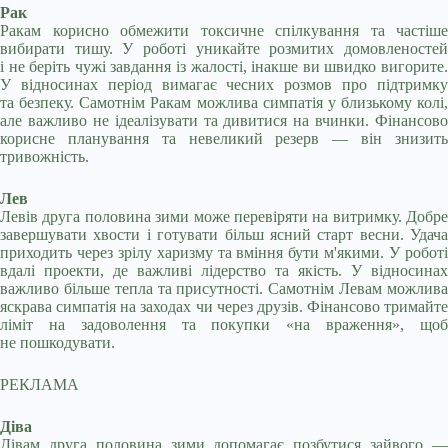
Рак
Ракам корисно обмежити токсичне спілкування та частіше
вибирати тишу. У роботі уникайте розмитих домовленостей
і не беріть чужі завдання із жалості, інакше ви швидко вигорите.
У відносинах період вимагає чесних розмов про підтримку
та безпеку. Самотнім Ракам можлива симпатія у близькому колі,
але важливо не ідеалізувати та дивитися на вчинки. Фінансово
корисне планування та невеликий резерв — він знизить
тривожність.
Лев
Левів друга половина зими може перевіряти на витримку. Добре
завершувати хвости і готувати більш ясний старт весни. Удача
приходить через зрілу харизму та вміння бути м'якими. У роботі
вдалі проекти, де важливі лідерство та якість. У відносинах
важливо більше тепла та присутності. Самотнім Левам можлива
яскрава симпатія на заходах чи через друзів. Фінансово тримайте
ліміт на задоволення та покупки «на враження», щоб
не пошкодувати.
РЕКЛАМА
Діва
Дівам друга половина зими допомагає позбутися зайвого —