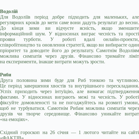
Водолій
Для Водоліїв період добре підходить для маленьких, але
регулярних кроків до мети саме вони дадуть результат до весни.
До кінця зими ви відчуєте ясність, якщо зменшите
інформаційний шум. У відносинах виграє чесність та прості
прояви турботи. У роботі вдалі онлайн-проекти,
співробітництво та оновлення стратегії, якщо ви вибираєте один
пріоритет та доводите його до результату. Самотнім Водоліям
можлива симпатія через друзів. Фінансово тримайте ліміт
на експерименти, інакше витрати можуть зрости.
Риби
Друга половина зими буде для Риб тонкою та чутливою.
Це період завершення хвостів та внутрішнього перескладання.
Успіх приходить через інтуїцію, але вимагає підтвердження
фактами. У відносинах виграють межі та чесність. У роботі
фіксуйте домовленості та не погоджуйтесь на розмиті умови,
щоб не турбуватися. Самотнім Рибам можлива симпатія через
друзів чи творче середовище. Фінансово уникайте витрат
«на емоціях».
Східний гороскоп на 26 січня — 1 лютого читайте на сайті
«ФАКТІВ».