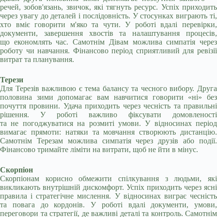
речей, зобов'язань, звичок, які тягнуть ресурс. Успіх приходить
через увагу до деталей і послідовність. У стосунках виграють ті,
хто вміє говорити м'яко та чути. У роботі вдалі перевірки,
документи, завершення хвостів та налаштування процесів,
що економлять час. Самотнім Дівам можлива симпатія через
роботу чи навчання. Фінансово період сприятливий для ревізії
витрат та планування.
Терези
Для Терезів важливою є тема балансу та чесного вибору. Друга
половина зими допомагає вам навчитися говорити «ні» без
почуття провини. Удача приходить через чесність та правильні
рішення. У роботі важливо фіксувати домовленості
та не погоджуватися на розмиті умови. У відносинах період
вимагає прямоти: натяки та мовчання створюють дистанцію.
Самотнім Терезам можлива симпатія через друзів або події.
Фінансово тримайте ліміти на витрати, щоб не йти в мінус.
Скорпіон
Скорпіонам корисно обмежити спілкування з людьми, які
викликають внутрішній дискомфорт. Успіх приходить через ясні
правила і стратегічне мислення. У відносинах виграє чесність
та повага до кордонів. У роботі вдалі документи, умови,
переговори та стратегії, де важливі деталі та контроль. Самотнім