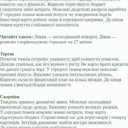
навести лад у фінансах. Корисно переглянути бюджет
і скоротити зайві витрати. Можливі додаткові джерела заробітку.
У середині тижня можливі бонуси чи повернення боргів.
Інвестиції варто робити лише в перевірені напрямки. До кінця
тижня відчуття стабільності посилиться.
Читайте також:
Левам — несподіваний поворот, Дівам —
розмова з керівництвом: гороскоп на 27 квітня
Терези
Початок тижня потребує уважності, щоб уникнути помилок.
Доходи стабільні, але без значного росту. Не варто брати кредити
чи давати гроші в борг. У середині тижня можливі невеликі
приємні бонуси. Важливо уникати імпульсивних рішень.
Корисно скласти фінансовий план на кілька місяців. До кінця
тижня з’явиться більше впевненості.
Скорпіон
Тиждень принесе динамічні зміни. Можливі несподівані
пропозиції щодо доходу. Важливо уникати великих ризиків.
У середині тижня можливі значні витрати, тому варто
підготувати бюджет. Сприятливий час для переговорів і пошуку
партнерів. Інтуїція допоможе знайти вигідні можливості.
До кінця тижня ситуація стабілізується.