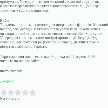
продумати. У середині тижня можливі фінансові сюрпризи.
Корисно переглянути бюджет і довгострокові цілі. До кінця
тижня ситуація покращиться.
Риби
Тиждень відкриє можливості для покращення фінансів. Можливі
несподівані доходи. Важливо спрямувати їх на накопичення
чи закриття зобов’язань. Варто уникати непотрібних покупок.
У середині тижня можливі вигідні пропозиції. Інтуїція буде
сильною, але потрібен раціональний підхід. До кінця тижня
відчуття стабільності зросте.
Таро-гороскоп для всех знаков Зодиака на 27 апреля 2026
читайте на нашем сайте.
Фото Pixabay
Джерело
Submit Rating
Rate this item:
No votes yet.