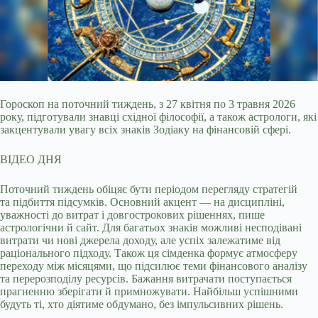
Гороскоп на поточний тиждень, з 27 квітня по 3 травня 2026
року, підготували знавці східної філософії, а також астрологи, які
закцентували увагу всіх знаків Зодіаку на
фінансовій сфері.
ВІДЕО ДНЯ
Поточний тиждень обіцяє бути періодом перегляду стратегій
та підбиття підсумків. Основний акцент — на дисципліні,
уважності до витрат і довгострокових рішеннях, пише
астрологічни й сайт. Для багатьох знаків можливі несподівані
витрати чи нові джерела доходу, але успіх залежатиме від
раціонального підходу. Також ця сімденка формує атмосферу
переходу між місяцями, що підсилює теми фінансового аналізу
та перерозподілу ресурсів. Бажання витрачати поступається
прагненню зберігати й примножувати. Найбільш успішними
будуть ті, хто діятиме обдумано, без імпульсивних рішень.