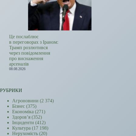
Це послаблює
в переговорах з Іраном:
Трамп розлютився
через повідомлення
про виснаження
арсеналів
08.08.2026
РУБРИКИ
Агроновини
(2 374)
Бізнес
(375)
Економіка
(271)
Здоров’я
(352)
Інциденти
(412)
Культура
(17 198)
Нерухомість
(20)