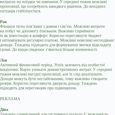
витратах на поїздки чи навчання. У середині тижня можливі
пропозиції, що потребують швидкого рішення. До вихідних
ситуація стабілізується.
Рак
Фінанси тісно пов’язані з домом і сім’єю. Можливі витрати
на побут чи допомогу близьким. Важливо сприймати
їх як інвестицію в комфорт. Корисно переглянути бюджет
і оптимізувати регулярні платежі. Можливі невеликі несподівані
доходи. Тиждень підходить для формування звички відкладати
гроші. До кінця сімденки з’явиться більше впевненості.
Лев
Активний фінансовий період. Успіх залежить від особистої
ініціативи. Варто уникати демонстративних витрат. У середині
тижня можливі вигідні пропозиції, але їх слід аналізувати.
Доходи можуть бути нестабільними, тому важливо створити
резерв. Корисно переглянути джерела доходу. Тиждень
підходить для переговорів про підвищення.
РЕКЛАМА
Діва
Тиждень сприятливий для системного підходу. Є можливість