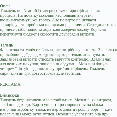
Овен
Тиждень пов’язаний із завершенням старих фінансових
процесів. На початку можливі несподівані витрати,
що вимагатимуть контролю. Але не варто панікувати
та вирішувати проблеми швидкими рішеннями. Середина тижня
принесе стабілізацію та додаткові джерела доходу. Корисно
переглянути бюджет і скоротити другорядні витрати.
Телець
Фінансова ситуація стабільна, але потрібна уважність. З’являться
привабливі ідеї для доходу, які варто ретельно аналізувати.
Заплановані витрати створять відчуття контролю. Вдалий час
для великих покупок, якщо вони обдумані. Можливі бонуси
чи премії. Інтуїція допоможе у прийнятті рішень. Тиждень
сприятливий для довгострокових інвестицій.
РЕКЛАМА
Близнюки
Тиждень буде насиченим і нестабільним. Можливі як витрати,
так і нові доходи. Варто уникати розпорошення на кілька
напрямів заробітку, також не варто давати гроші у борг — їхнє
повернення може затягнутися. Особлива увага потрібна при