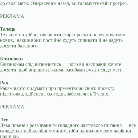
до своєї мети. Озираючись назад, ви гальмуєте свій прогрес.
РЕКЛАМА
Телець
Тельцям потрібно завершити старі проєкти перед початком
нових, інакше вони постійно будуть спливати й не дадуть
досягти бажаного.
Близнюки
Близнюкам слід визначитись — чого ви насправді хочете
досягти, щоб вирішити, якими засобами рухатися до мети.
Рак
Ракам варто подумати про презентацію свого проєкту —
підготовка, здійснена сьогодні, забезпечить її успіх.
РЕКЛАМА
Лев
Лева повезе з розв'язанням складного життєвого питання — все
складеться найвдалішим чином, ніби одним помахом чарівної
палички.