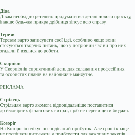
Діва
Дівам необхідно ретельно продумати всі деталі нового проєкту,
інакше будь-яка прикра дрібниця зіпсує всю справу.
Терези
Терезам варто записувати свої ідеї, особливо якщо вони
стосуються творчих питань, щоб у потрібний час ви про них
згадали й взялися до роботи.
Скорпіон
У Скорпіонів сприятливий день для складання професійних
та особистих планів на найближче майбутнє.
РЕКЛАМА
Стрілець
Стрільцям варто якомога відповідальніше поставитися
до ймовірних фінансових витрат, щоб не перевищити бюджет.
Козоріг
На Козорогів очікує несподіваний прибуток. Але гроші краще
не поспішати витрачати, а приберегти для важливих закупів.