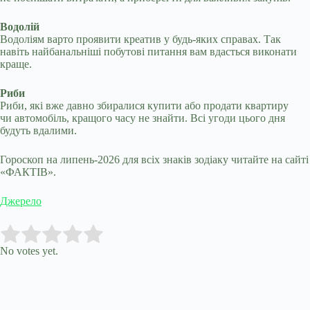
Водолій
Водоліям варто проявити креатив у будь-яких справах. Так
навіть найбанальніші побутові питання вам вдасться виконати
краще.
Риби
Риби, які вже давно збиралися купити або продати квартиру
чи автомобіль, кращого часу не знайти. Всі угоди цього дня
будуть вдалими.
Гороскоп на липень-2026 для всіх знаків зодіаку читайте на сайті
«ФАКТІВ».
Джерело
Submit Rating
Rate this item:
No votes yet.