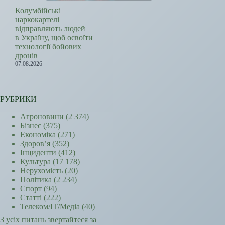
Колумбійські
наркокартелі
відправляють людей
в Україну, щоб освоїти
технології бойових
дронів
07.08.2026
РУБРИКИ
Агроновини
(2 374)
Бізнес
(375)
Економіка
(271)
Здоров’я
(352)
Інциденти
(412)
Культура
(17 178)
Нерухомість
(20)
Політика
(2 234)
Спорт
(94)
Статті
(222)
Телеком/ІТ/Медіа
(40)
З усіх питань звертайтеся за