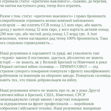
і отримали статус «критично важливого», скажімо, до березня,
чи квітня наступного року, тепер його втратять.
Разом з тим, статус «критично важливого» і право бронювати
співробітників отримають великі компанії наближених
олігархів — які платять ЄСВ понад 1,5 млн євро, або мають
дохід у валюті понад 32 млн євро, у кого вартість активів понад
200 млн грн, або чистий дохід понад 1,5 млрд грн. А їхні
власники, члени наглядових рад тепер 100% бронюються. Така
ось соціальна справедливість…
Наші розумники в парламенті та уряді, які ухвалюють такі
«чудові» закони й постанови, здається, абсолютно не знають
історії — не знають, як у Великій Британії та Німеччині в роки
Першої світової війни силоміць — ПРИМУСОВО! — під
страхом суворого покарання повертали з фронту кваліфікованих
робітників та інженерів на оборонні заводи. Повертали силоміць
навіть тих, хто пішов добровольцем на війну.
Наші розумники нічого не знають про те, як у роки Другої
світової війни в Британії, США, Німеччині, СРСР
запроваджували суворі закони і жорстокі покарання
за відправлення на фронт професіоналів — виробників
озброєння і військової техніки. Наші розумники знищивши