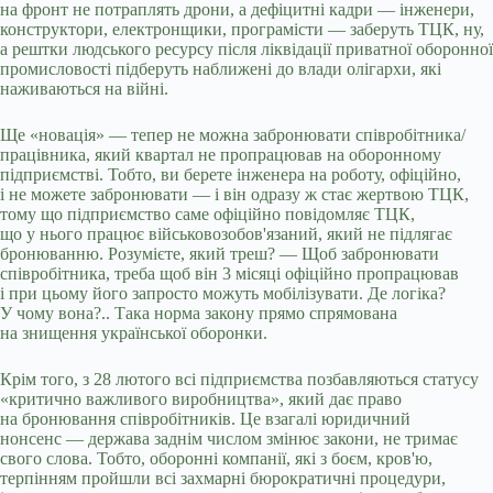
на фронт не потраплять дрони, а дефіцитні кадри — інженери,
конструктори, електронщики, програмісти — заберуть ТЦК, ну,
а рештки людського ресурсу після ліквідації приватної оборонної
промисловості підберуть наближені до влади олігархи, які
наживаються на війні.
Ще «новація» — тепер не можна забронювати співробітника/
працівника, який квартал не пропрацював на оборонному
підприємстві. Тобто, ви берете інженера на роботу, офіційно,
і не можете забронювати — і він одразу ж стає жертвою ТЦК,
тому що підприємство саме офіційно повідомляє ТЦК,
що у нього працює військовозобов'язаний, який не підлягає
бронюванню. Розумієте, який треш? — Щоб забронювати
співробітника, треба щоб він 3 місяці офіційно пропрацював
і при цьому його запросто можуть мобілізувати. Де логіка?
У чому вона?.. Така норма закону прямо спрямована
на знищення української оборонки.
Крім того, з 28 лютого всі підприємства позбавляються статусу
«критично важливого виробництва», який дає право
на бронювання співробітників. Це взагалі юридичний
нонсенс — держава заднім числом змінює закони, не тримає
свого слова. Тобто, оборонні компанії, які з боєм, кров'ю,
терпінням пройшли всі захмарні бюрократичні процедури,