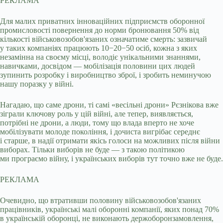
РЕКЛАМА
Для малих приватних інноваційних підприємств оборонної
промисловості повернення до норми бронювання 50% від
кількості військовозобов'язаних означатиме смерть: зазвичай
у таких компаніях працюють 10−20−50 осіб, кожна з яких
незамінна на своєму місці, володіє унікальними знаннями,
навичками, досвідом — мобілізація половини цих людей
зупинить розробку і виробництво зброї, і зробить неминучою
нашу поразку у війні.
Нагадаю, що саме дрони, ті самі «весільні дрони» Рєзнікова вже
зіграли ключову роль у цій війні, але тепер, виявляється,
потрібні не дрони, а люди, тому що влада вперто не хоче
мобілізувати молоде покоління, і дочиста вигрібає середнє
і старше, в надії отримати якісь голоси на можливих після війни
виборах. Тільки виборів не буде — з такою політикою
ми програємо війну, і українських виборів тут точно вже не буде.
РЕКЛАМА
Очевидно, що втративши половину військовозобов'язаних
працівників, українські малі оборонні компанії, яких понад 70%
в українській оборонці, не виконають держоборонзамовлення,