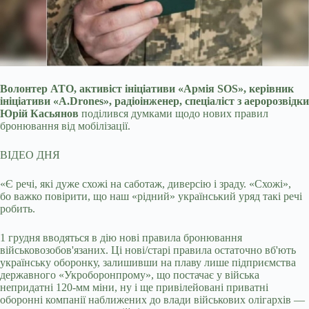
Волонтер АТО, активіст ініціативи «Армія SOS», керівник
ініціативи «A.Drones», радіоінженер, спеціаліст з аеророзвідки
Юрій Касьянов
поділився
думками щодо нових правил
бронювання від мобілізації.
ВІДЕО ДНЯ
«Є речі, які дуже схожі на саботаж, диверсію і зраду. «Схожі»,
бо важко повірити, що наш «рідний» український уряд такі речі
робить.
1 грудня вводяться в дію нові правила бронювання
військовозобов'язаних. Ці нові/старі правила остаточно вб'ють
українську оборонку, залишивши на плаву лише підприємства
державного «Укроборонпрому», що постачає у війська
непридатні 120-мм міни, ну і ще привілейовані приватні
оборонні компанії наближених до влади військових олігархів —