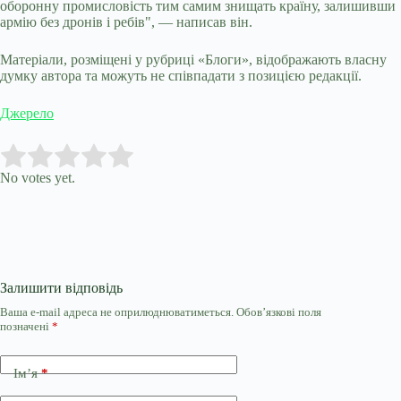
оборонну промисловість тим самим знищать країну, залишивши
армію без дронів і ребів", — написав він.
Матеріали, розміщені у рубриці «Блоги», відображають власну
думку автора та можуть не співпадати з позицією редакції.
Джерело
Submit Rating
Rate this item:
No votes yet.
Залишити відповідь
Ваша e-mail адреса не оприлюднюватиметься.
Обов’язкові поля
позначені
*
Ім’я
*