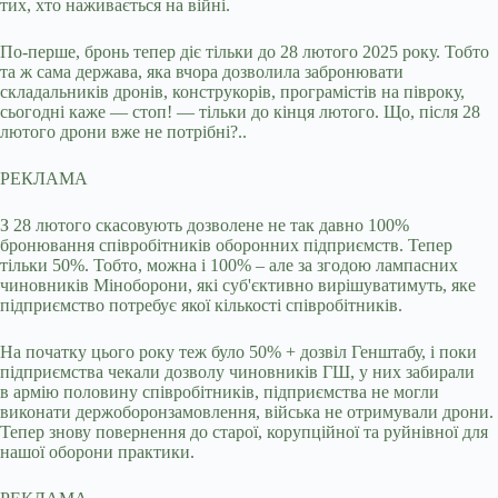
тих, хто наживається на війні.
По-перше, бронь тепер діє тільки до 28 лютого 2025 року. Тобто
та ж сама держава, яка вчора дозволила забронювати
складальників дронів, конструкорів, програмістів на півроку,
сьогодні каже — стоп! — тільки до кінця лютого. Що, після 28
лютого дрони вже не потрібні?..
РЕКЛАМА
З 28 лютого скасовують дозволене не так давно 100%
бронювання співробітників оборонних підприємств. Тепер
тільки 50%. Тобто, можна і 100% – але за згодою лампасних
чиновників Міноборони, які суб'єктивно вирішуватимуть, яке
підприємство потребує якої кількості співробітників.
На початку цього року теж було 50% + дозвіл Генштабу, і поки
підприємства чекали дозволу чиновників ГШ, у них забирали
в армію половину співробітників, підприємства не могли
виконати держоборонзамовлення, війська не отримували дрони.
Тепер знову повернення до старої, корупційної та руйнівної для
нашої оборони практики.