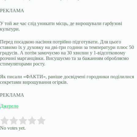
РЕКЛАМА
У той же час слід уникати місць, де вирощували гарбузові
культури.
Перед посадкою насіння потрібно підготувати. Для цього
ставимо їх у духовку на дві-три години за температури плюс 50
градусів. А потім замочуємо на 30 хвилин у 1-відсотковому
розчині марганцівки. Висушуємо та за бажанням обробляємо
стимуляторами росту.
Як писали «ФАКТИ», раніше досвідчені городники поділилися
секретами вирощування огірків.
РЕКЛАМА
Джерело
Submit Rating
Rate this item:
No votes yet.