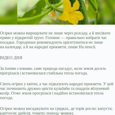
Огірки можна вирощувати не лише через розсаду, а й висівати
прямо у відкритий ґрунт. Головне — правильно вибрати час
посадки. Городники рекомендують орієнтуватися
не лише
на календар, а й на народні прикмети, пише На пенсії.
ВІДЕО ДНЯ
За їхніми словами, саме природа нагадує, коли земля досить
прогрілася і встановилася стабільна тепла погода.
Сіють огірки у квітні, а час підказують народні прикмети. У цей
час починають дружно цвісти кульбаби та опадати яблуневий
колір. Отже земля прогрілася і надійно встановилася тепла
погода.
Огірки можна висаджувати на грядках, де торік росли: капуста;
картопля; цибуля; томати; перець; морква.