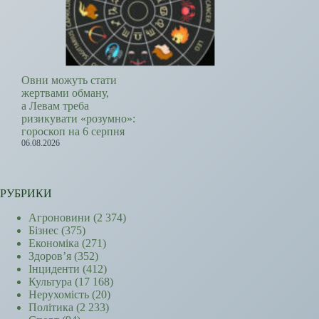
Овни можуть стати
жертвами обману,
а Левам треба
ризикувати «розумно»:
гороскоп на 6 серпня
06.08.2026
РУБРИКИ
Агроновини
(2 374)
Бізнес
(375)
Економіка
(271)
Здоров’я
(352)
Інциденти
(412)
Культура
(17 168)
Нерухомість
(20)
Політика
(2 233)