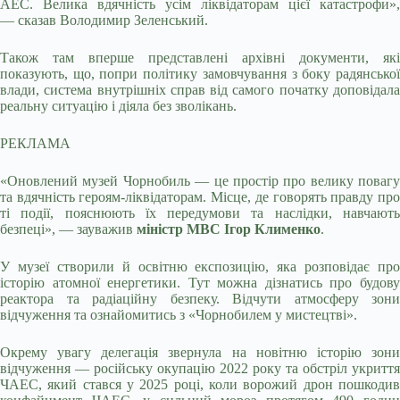
АЕС. Велика вдячність усім ліквідаторам цієї катастрофи»,
— сказав Володимир Зеленський.
Також там вперше представлені архівні документи, які
показують, що, попри політику замовчування з боку радянської
влади, система внутрішніх справ від самого початку доповідала
реальну ситуацію і діяла без зволікань.
РЕКЛАМА
«Оновлений музей Чорнобиль — це простір про велику повагу
та вдячність героям-ліквідаторам. Місце, де говорять правду про
ті події, пояснюють їх передумови та наслідки, навчають
безпеці», — зауважив
міністр МВС Ігор Клименко
.
У музеї створили й освітню експозицію, яка розповідає про
історію атомної енергетики. Тут можна дізнатись про будову
реактора та радіаційну безпеку. Відчути атмосферу зони
відчуження та ознайомитись з «Чорнобилем у мистецтві».
Окрему увагу делегація звернула на новітню історію зони
відчуження — російську окупацію 2022 року та обстріл укриття
ЧАЕС, який стався у 2025 році, коли ворожий дрон пошкодив