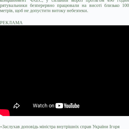
конфайнмент ЧАЕС, у сильний мороз протягом 490 годин
рятувальники безперервно працювали на висоті близько 100
метрів, щоб не допустити витоку небезпеки.
РЕКЛАМА
«Заслухав доповідь міністра внутрішніх справ України Ігоря