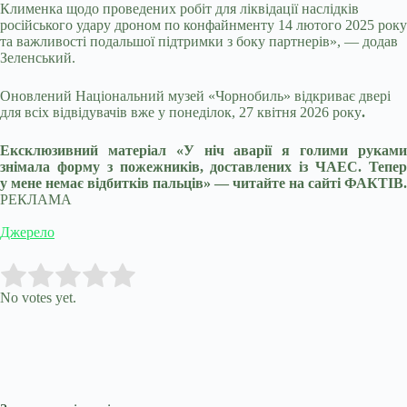
Клименка щодо проведених робіт для ліквідації наслідків
російського удару дроном по конфайнменту 14 лютого 2025 року
та важливості подальшої підтримки з боку партнерів», — додав
Зеленський.
Оновлений
Національний музей «Чорнобиль»
відкриває двері
для всіх відвідувачів вже у понеділок, 27 квітня 2026 року
.
Ексклюзивний матеріал «У ніч аварії я голими руками
знімала форму з пожежників, доставлених із ЧАЕС. Тепер
у мене немає відбитків пальців» — читайте на сайті ФАКТІВ.
РЕКЛАМА
Джерело
Submit Rating
Rate this item:
No votes yet.