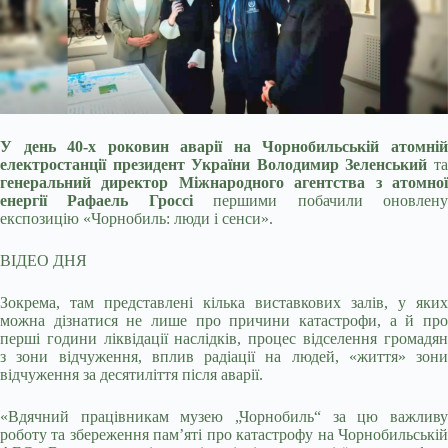
У день 40-х роковин аварії на Чорнобильській атомній
електростанції президент України Володимир Зеленський
та
генеральний директор Міжнародного агентства з атомної
енергії Рафаель Гроссі
першими побачили оновлен
експозицію «Чорнобиль: люди і сенси».
ВІДЕО ДНЯ
Зокрема, там представлені кілька виставкових залів, у яких
можна дізнатися не лише про причини катастрофи, а й про
перші години ліквідації наслідків, процес відселення громадян
з зони відчуження, вплив радіації на людей, «життя» зони
відчуження за десятиліття після аварії.
«Вдячний працівникам музею „Чорнобиль“ за цю важливу
роботу та збереження памʼяті про катастрофу на Чорнобильській