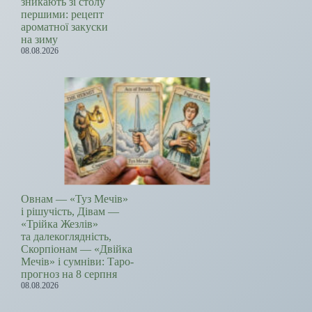
зникають зі столу
першими: рецепт
ароматної закуски
на зиму
08.08.2026
Овнам — «Туз Мечів»
і рішучість, Дівам —
«Трійка Жезлів»
та далекоглядність,
Скорпіонам — «Двійка
Мечів» і сумніви: Таро-
прогноз на 8 серпня
08.08.2026