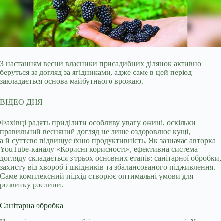
З настанням весни власники присадибних ділянок активно
беруться за догляд за ягідниками, адже саме в цей період
закладається основа майбутнього врожаю.
ВІДЕО ДНЯ
Фахівці
радять приділити особливу увагу ожині, оскільки
правильний весняний догляд не лише оздоровлює кущі,
а й суттєво підвищує їхню продуктивність. Як зазначає авторка
YouTube-каналу «Корисні корисності», ефективна система
догляду складається з трьох основних етапів: санітарної обробки,
захисту від хвороб і шкідників та збалансованого підживлення.
Саме комплексний підхід створює оптимальні умови для
розвитку рослини.
Санітарна обробка