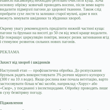
Навесні насамперед необхідно ретельно очистити кущі. Хоча
основну обрізку зазвичай проводять восени, після зими варто
видалити підмерзлі пагони до здорової тканини. Також слід
прибрати сухе листя та залишки старої мульчі, адже в них
можуть зимувати шкідники та збудники хвороб.
Окрему увагу рекомендують приділити нижній частині куща:
пагони та бруньки на висоті до 50 см від землі краще видалити.
Це покращує циркуляцію повітря, знижує ризик загнивання ягід
і стимулює розвиток сильних нових пагонів.
РЕКЛАМА
Захист від хвороб і шкідників
Наступний етап — профілактична обробка. До розпускання
бруньок радять використовувати 3% розчин мідного купоросу
(300 г на 10 л води). Якщо рослина вже почала вегетацію, варто
застосовувати більш м’які засоби, наприклад «Хорус» або
«Скор», у поєднанні з інсектицидами. Обробку проводять лише
в суху безвітряну погоду.
Підживлення