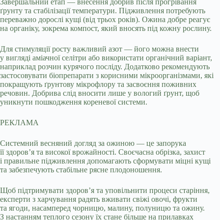
Завершальний етап — внесення добрив після прогрівання
ґрунту та стабілізації температури. Підживлення потребують
переважно дорослі кущі (від трьох років). Ожина добре реагує
на органіку, зокрема компост, який вносять під кожну рослину.
Для стимуляції росту важливий азот — його можна внести
у вигляді аміачної селітри або використати органічний варіант,
наприклад розчин курячого посліду. Додатково рекомендують
застосовувати біопрепарати з корисними мікроорганізмами, які
покращують ґрунтову мікрофлору та засвоєння поживних
речовин. Добрива слід вносити лише у вологий ґрунт, щоб
уникнути пошкодження кореневої системи.
РЕКЛАМА
Системний весняний догляд за ожиною — це запорука
її здоров’я та високої врожайності. Своєчасна обрізка, захист
і правильне підживлення допомагають сформувати міцні кущі
та забезпечують стабільне рясне плодоношення.
Щоб підтримувати здоров’я та уповільнити процеси старіння,
експерти з харчування радять вживати свіжі овочі, фрукти
та ягоди, насамперед чорницю, малину, полуницю та ожину.
З настанням теплого сезону їх стане більше на прилавках