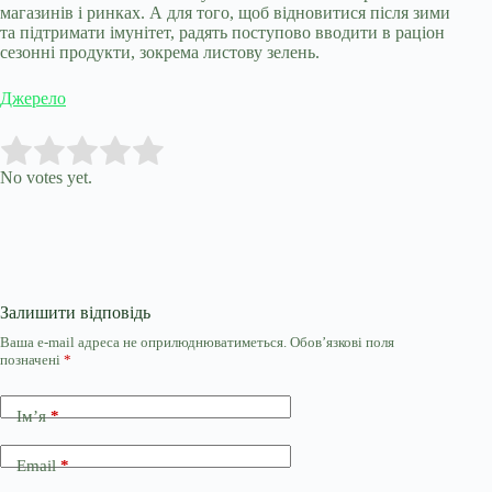
магазинів і ринках. А для того, щоб відновитися після зими
та підтримати імунітет, радять поступово вводити в раціон
сезонні продукти, зокрема листову зелень.
Джерело
Submit Rating
Rate this item:
No votes yet.
Залишити відповідь
Ваша e-mail адреса не оприлюднюватиметься.
Обов’язкові поля
позначені
*
Ім’я
*
Email
*