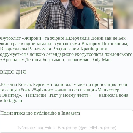
Футболіст «Жирони» та збірної Нідерландів Донні ван де Бек,
який грає в одній команді з українцями Віктором Циганковим,
Владиславом Ванатом та Владиславом
Крапівцовим,
одружується з дочкою легендарного ексфутболіста лондонського
«Арсенала» Денніса Бергкампа, повідомляє Daily Mail.
ВІДЕО ДНЯ
30-річна Естель Бергкамп відповіла «так» на пропозицію руки
та серця з боку 28-річного колишнього гравця «Манчестер
Юнайтед». «Найлегше „так“ у моєму житті», — написала вона
в Instagram.
Подивитися цю публікацію в Instagram
Публікація від Estelle Bergkamp (@estellebergkamp)