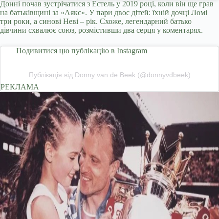
Донні почав зустрічатися з Естель у 2019 році, коли він ще грав
на батьківщині за «Аякс». У пари двоє дітей: їхній дочці Ломі
три роки, а синові Неві – рік. Схоже, легендарний батько
дівчини схвалює союз, розмістивши два серця у коментарях.
Подивитися цю публікацію в Instagram
Публікація від Donny van de Beek (@donnyvdbeek)
РЕКЛАМА