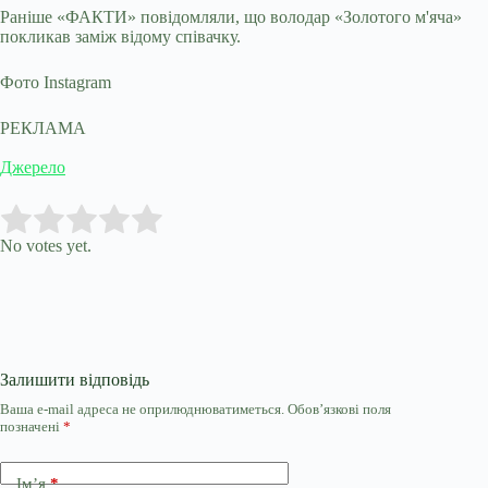
Раніше «ФАКТИ» повідомляли, що володар «Золотого м'яча»
покликав заміж відому співачку.
Фото Instagram
РЕКЛАМА
Джерело
Submit Rating
Rate this item:
No votes yet.
Залишити відповідь
Ваша e-mail адреса не оприлюднюватиметься.
Обов’язкові поля
позначені
*
Ім’я
*