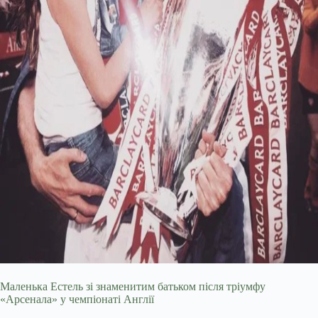
Маленька Естель зі знаменитим батьком після тріумфу
«Арсенала» у чемпіонаті Англії