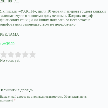
281−08−71.
Як писали «ФАКТИ», після 10 червня паперові трудові книжки
залишатимуться чинними документами. Жодних штрафів,
фінансових санкцій чи інших покарань за несвоєчасне
оцифрування законодавством не передбачено.
РЕКЛАМА
Джерело
Submit Rating
Rate this item:
No votes yet.
Залишити відповідь
Ваша e-mail адреса не оприлюднюватиметься.
Обов’язкові поля
позначені
*