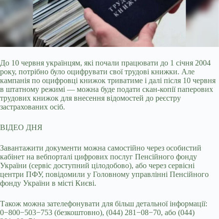
До 10 червня українцям, які почали працювати до 1 січня 2004
року, потрібно було оцифрувати свої трудові книжки. Але
кампанія по оцифровці книжок триватиме і далі після
10 червня
в штатному режимі — можна буде подати скан-копії паперових
трудових книжок для внесення відомостей до реєстру
застрахованих осіб.
ВІДЕО ДНЯ
Завантажити документи можна самостійно через особистий
кабінет на вебпорталі цифрових послуг Пенсійного фонду
України (сервіс доступний цілодобово), або через сервісні
центри ПФУ, повідомили у Головному управлінні Пенсійного
фонду України в місті Києві.
Також можна зателефонувати для більш детальної інформації:
0−800−503−753 (безкоштовно), (044) 281−08−70, або (044)