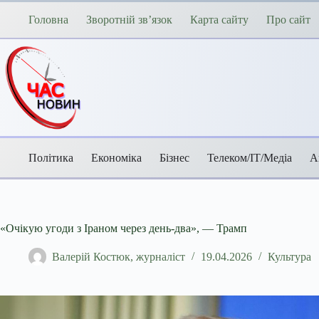
Перейти
до
Головна
Зворотній зв’язок
Карта сайту
Про сайт
вмісту
Політика
Економіка
Бізнес
Телеком/ІТ/Медіа
А
«Очікую угоди з Іраном через день-два», — Трамп
Валерій Костюк, журналіст
19.04.2026
Культура