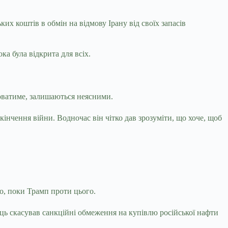
х коштів в обмін на відмову Ірану від своїх запасів
ка була відкрита для всіх.
цюватиме, залишаються неясними.
кінчення війни. Водночас він чітко дав зрозуміти, що хоче, щоб
во, поки Трамп проти цього.
ь скасував санкційні обмеження на купівлю російської нафти