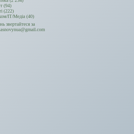
тика
(2 234)
т
(94)
ті
(222)
ком/ІТ/Медіа
(40)
ань звертайтеся за
hasnovynua@gmail.com