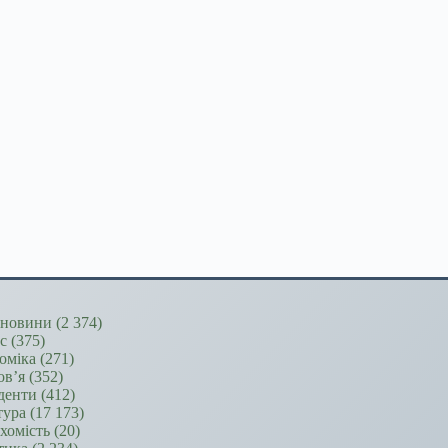
новини
(2 374)
ес
(375)
оміка
(271)
ов’я
(352)
денти
(412)
тура
(17 173)
хомість
(20)