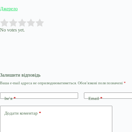
Джерело
Submit Rating
Rate this item:
No votes yet.
Залишити відповідь
Ваша e-mail адреса не оприлюднюватиметься.
Обов’язкові поля позначені
*
Ім’я
*
Email
*
Додати коментар
*