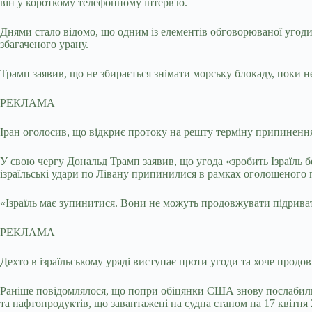
він у короткому телефонному інтерв'ю.
Днями стало відомо, що одним із елементів обговорюваної угоди 
збагаченого урану.
Трамп заявив, що не збирається знімати морську блокаду, поки не
РЕКЛАМА
Іран оголосив, що відкриє протоку на решту терміну припинення 
У свою чергу Дональд Трамп заявив, що угода «зробить Ізраїль бе
ізраїльські удари по Лівану припинилися в рамках оголошеного
«Ізраїль має зупинитися. Вони не можуть продовжувати підривати
РЕКЛАМА
Дехто в ізраїльському уряді виступає проти угоди та хоче продов
Раніше повідомлялося, що попри обіцянки США знову послабили 
та нафтопродуктів, що завантажені на судна станом на 17 квітня 