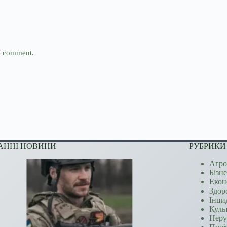
 I comment.
АННІ НОВИНИ
РУБРИКИ
Агро
Бізн
Екон
Здор
Інци
Куль
Неру