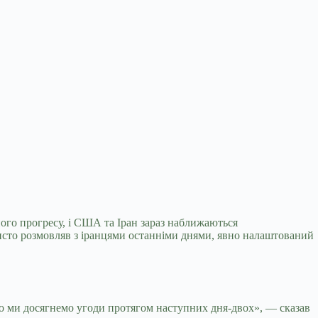
ого прогресу, і США та Іран зараз наближаються
исто розмовляв з іранцями останніми днями, явно налаштований
 що ми досягнемо угоди протягом наступних дня-двох», — сказав