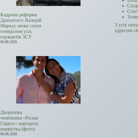
Полі
Спор
Стат
Кадрова реформа
Теле
Драпатого: Валерій
З усіх пит
Маркус може стати
адресою c
генералом усіх
сержантів ЗСУ
06.08.2026
Дворазова
чемпіонка «Ролан
Гаррос» народила
первістка (фото)
06.08.2026