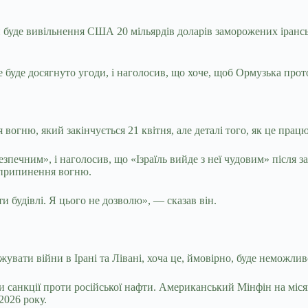
буде вивільнення США 20 мільярдів доларів заморожених іранськи
 буде досягнуто угоди, і наголосив, що хоче, щоб Ормузька прото
вогню, який закінчується 21 квітня, але деталі того, як це пра
зпечним», і наголосив, що «Ізраїль вийде з неї чудовим» після за
 припинення вогню.
 будівлі. Я цього не дозволю», — сказав він.
жувати війни в Ірані та Лівані, хоча це, ймовірно, буде неможли
санкції проти російської нафти. Американський Мінфін на місяц
2026 року.