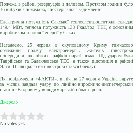
Пожежа в районі резервуарів з паливом. Протягом години було
16 вибухів з пожежою, спостерігалося задимлення.
Електрична потужність Сакської теплоелектроцентралі складає
149,4 МВт, теплова потужність 138 Гкал/год. ТЕЦ є основним
виробником теплової енергії у Саках.
Нагадаємо, 25 червня в окупованому Криму тимчасово
обмежили подачу електроенергії. Жителів півострова
попередили, що чітких графіків наразі немає. Під ударом були
Таврійська та Балаклавська ТЕС, а також підстанція в районі
Ялти. Після цього на півострові стався блекаут.
Як повідомляли «ФАКТИ», в ніч на 27 червня Україна вдруге
за місяць завдала удару по лінійно-виробничо-диспетчерській
станції «Второво» у володимирській області росії.
Джерело
Submit Rating
Rate this item:
No votes yet.