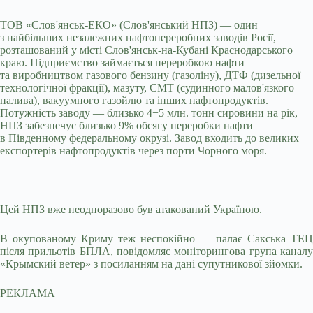
ТОВ «Слов'янськ-ЕКО» (Слов'янський НПЗ) — один
з найбільших незалежних нафтопереробних заводів Росії,
розташований у місті Слов'янськ-на-Кубані Краснодарського
краю. Підприємство займається переробкою нафти
та виробництвом газового бензину (газоліну), ДТФ (дизельної
технологічної фракції), мазуту, СМТ (судинного малов'язкого
палива), вакуумного газойлю та інших нафтопродуктів.
Потужність заводу — близько 4−5 млн. тонн сировини на рік,
НПЗ забезпечує близько 9% обсягу переробки нафти
в Південному федеральному окрузі. Завод входить до великих
експортерів нафтопродуктів через порти Чорного моря.
Цей НПЗ вже неодноразово був атакований Україною.
В окупованому Криму теж неспокійно — палає Сакська ТЕЦ
після прильотів БПЛА, повідомляє моніторингова група каналу
«Крымский ветер» з посиланням на дані супутникової зйомки.
РЕКЛАМА