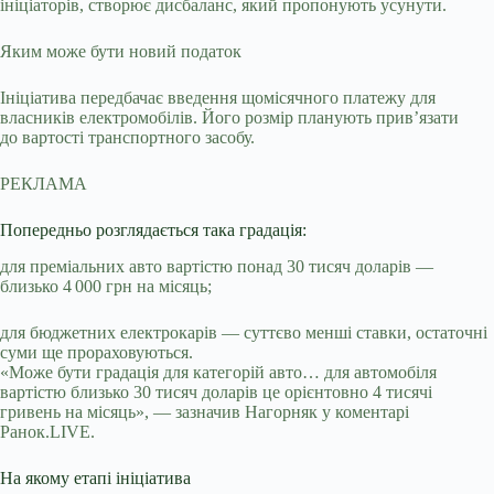
ініціаторів, створює дисбаланс, який пропонують усунути.
Яким може бути новий податок
Ініціатива передбачає введення щомісячного платежу для
власників електромобілів. Його розмір планують прив’язати
до вартості транспортного засобу.
РЕКЛАМА
Попередньо розглядається така градація:
для преміальних авто вартістю понад 30 тисяч доларів —
близько 4 000 грн на місяць;
для бюджетних електрокарів — суттєво менші ставки, остаточні
суми ще прораховуються.
«Може бути градація для категорій авто… для автомобіля
вартістю близько 30 тисяч доларів це орієнтовно 4 тисячі
гривень на місяць», — зазначив Нагорняк у коментарі
Ранок.LIVE.
На якому етапі ініціатива