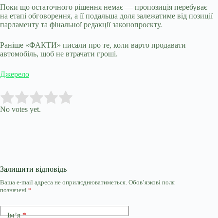
Поки що остаточного рішення немає — пропозиція перебуває
на етапі обговорення, а її подальша доля залежатиме від позиції
парламенту та фінальної редакції законопроєкту.
Раніше «ФАКТИ» писали про те, коли варто продавати
автомобіль, щоб не втрачати гроші.
Джерело
Submit Rating
Rate this item:
No votes yet.
Залишити відповідь
Ваша e-mail адреса не оприлюднюватиметься.
Обов’язкові поля
позначені
*
Ім’я
*