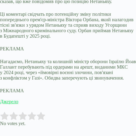
сказав, що вже повідомив про цю позицію Нетаньяху.
Ці коментарі свідчать про потенційну зміну політики
попереднього прем'єр-міністра Віктора Орбана, який налагодив
тісні зв'язки з урядом Нетаньяху та сприяв виходу Угорщини
з Міжнародного кримінального суду. Орбан приймав Нетаньяху
в Будапешті у 2025 році.
РЕКЛАМА
Нагадаємо, Нетаньяху та колишній міністр оборони Ізраїлю Йоав
Галлант перебувають під ордерами на арешт, виданими МКС
у 2024 році, через «ймовірні воєнні злочини, пов'язані
з конфліктом у Газі». Обидва заперечують ці звинувачення.
РЕКЛАМА
Джерело
Submit Rating
Rate this item:
No votes yet.