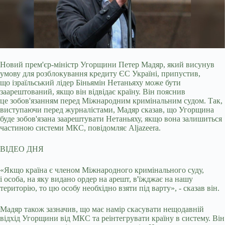
Новий прем'єр-міністр Угорщини Петер Мадяр, який висунув
умову для розблокування кредиту ЄС Україні, припустив,
що ізраїльський лідер Біньямін Нетаньяху може бути
заарештований, якщо він відвідає країну. Він пояснив
це зобов'язанням перед Міжнародним кримінальним судом. Так,
виступаючи перед журналістами, Мадяр сказав, що Угорщина
буде зобов'язана заарештувати Нетаньяху, якщо вона залишиться
частиною системи МКС, повідомляє Aljazeera.
ВІДЕО ДНЯ
«Якщо країна є членом Міжнародного кримінального суду,
і особа, на яку видано ордер на арешт, в'їжджає на нашу
територію, то цю особу необхідно взяти під варту», ​​- сказав він.
Мадяр також зазначив, що має намір скасувати нещодавній
відхід Угорщини від МКС та реінтегрувати країну в систему. Він