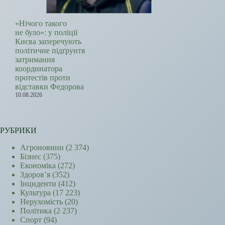
«Нічого такого
не було»: у поліції
Києва заперечують
політичне підґрунтя
затримання
координатора
протестів проти
відставки Федорова
10.08.2026
РУБРИКИ
Агроновини
(2 374)
Бізнес
(375)
Економіка
(272)
Здоров’я
(352)
Інциденти
(412)
Культура
(17 223)
Нерухомість
(20)
Політика
(2 237)
Спорт
(94)