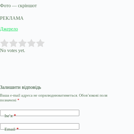
Фото — скріншот
РЕКЛАМА
Джерело
Submit Rating
Rate this item:
No votes yet.
Залишити відповідь
Ваша e-mail адреса не оприлюднюватиметься.
Обов’язкові поля
позначені
*
Ім’я
*
Email
*