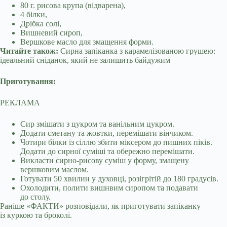
80 г. рисова крупа (відварена),
4 білки,
Дрібка солі,
Вишневий сироп,
Вершкове масло для змащення форми.
Читайте також:
Сирна запіканка з карамелізованою грушею:
ідеальний сніданок, який не залишить байдужим
Приготування:
РЕКЛАМА
Сир змішати з цукром та ванільним цукром.
Додати сметану та жовтки, перемішати вінчиком.
Чотири білки із сіллю збити міксером до пишних піків.
Додати до сирної суміші та обережно перемішати.
Викласти сирно-рисову суміш у форму, змащену
вершковим маслом.
Готувати 50 хвилин у духовці, розігрітій до 180 градусів.
Охолодити, полити вишнвим сиропом та подавати
до столу.
Раніше «ФАКТИ» розповідали, як приготувати запіканку
із куркою та броколі.