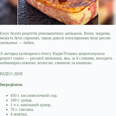
Існує безліч рецептів різноманітних запіканок. Вони, зокрема,
можуть бути сирними, також доволі популярними були рисові
запіканки — бабки.
А авторка кулінарного
блогу Надія Пташка запропонувала
рецепт сирно — рисової запіканки, яка, за її словами, виходить
неймовірно ніжною, вологою, смачною та пишною.
ВІДЕО ДНЯ
Інгредієнти:
450 г. кисломолочний сир,
100 г. цукор,
1 ч.л. ванільний цукор,
70 г. сметана,
4 жовтки,