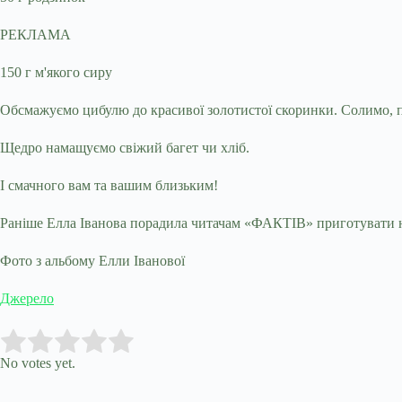
РЕКЛАМА
150 г м'якого сиру
Обсмажуємо цибулю до красивої золотистої скоринки. Солимо, 
Щедро намащуємо свіжий багет чи хліб.
І смачного вам та вашим близьким!
Раніше Елла Іванова порадила читачам «ФАКТІВ» приготувати нам
Фото з альбому Елли Іванової
Джерело
Submit Rating
Rate this item:
No votes yet.