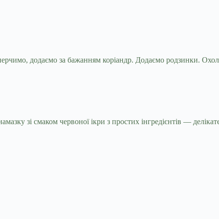
перчимо, додаємо за бажанням коріандр. Додаємо родзинки. Охо
азку зі смаком червоної ікри з простих інгредієнтів — делікате