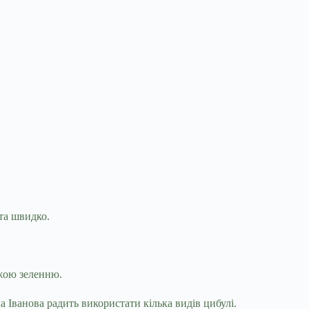
та швидко.
іжою зеленню.
Іванова радить використати кілька видів цибулі.