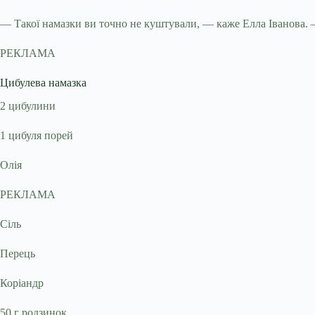
— Такої намазки ви точно не куштували, — каже Елла Іванова. 
РЕКЛАМА
Цибулева намазка
2 цибулини
1 цибуля порей
Олія
РЕКЛАМА
Сіль
Перець
Коріандр
50 г родзинок