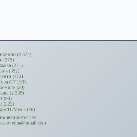
новини
(2 374)
ес
(375)
оміка
(271)
ов’я
(352)
денти
(412)
тура
(17 193)
хомість
(20)
тика
(2 235)
т
(94)
ті
(222)
ком/ІТ/Медіа
(40)
ань звертайтеся за
hasnovynua@gmail.com