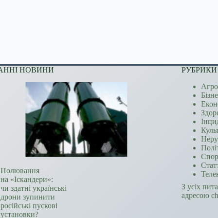
АННІ НОВИНИ
РУБРИКИ
Агро
Бізн
Екон
Здор
Інци
Куль
Неру
Полі
Спор
Стат
Полювання
Теле
на «Іскандери»:
З усіх пит
чи здатні українські
адресою c
дрони зупинити
російські пускові
установки?