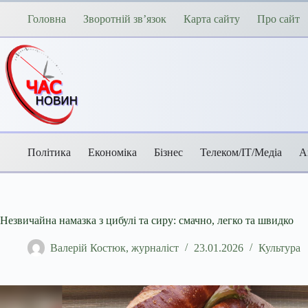
Перейти
до
Головна
Зворотній зв’язок
Карта сайту
Про сайт
вмісту
Політика
Економіка
Бізнес
Телеком/ІТ/Медіа
А
Незвичайна намазка з цибулі та сиру: смачно, легко та швидко
Валерій Костюк, журналіст
23.01.2026
Культура