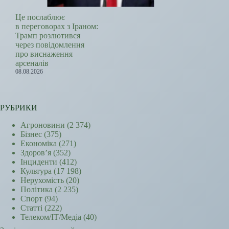
Це послаблює
в переговорах з Іраном:
Трамп розлютився
через повідомлення
про виснаження
арсеналів
08.08.2026
РУБРИКИ
Агроновини
(2 374)
Бізнес
(375)
Економіка
(271)
Здоров’я
(352)
Інциденти
(412)
Культура
(17 198)
Нерухомість
(20)
Політика
(2 235)
Спорт
(94)
Статті
(222)
Телеком/ІТ/Медіа
(40)