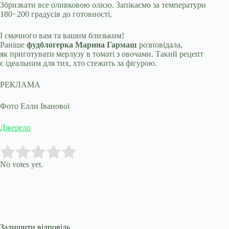
Збризкати все оливковою олією. Запікаємо за температури
180−200 градусів до готовності.
І смачного вам та вашим близьким!
Раніше
фудблогерка Марина Гармаш
розповідала,
як приготувати мерлузу в томаті з овочами. Такий рецепт
є ідеальним для тих, хто стежить за фігурою.
РЕКЛАМА
Фото Елли Іванової
Джерело
Submit Rating
Rate this item:
No votes yet.
Залишити відповідь