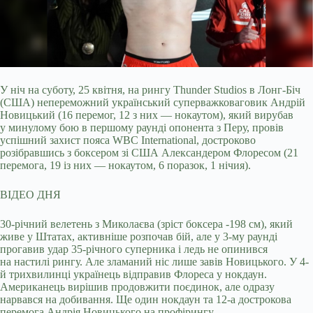
У ніч на суботу, 25 квітня, на рингу Thunder Studios в Лонг-Біч
(США) непереможний український суперважковаговик Андрій
Новицький (16 перемог, 12 з них —
нокаутом), який вирубав
у минулому бою в першому раунді опонента з Перу, провів
успішний захист пояса WBC International, достроково
розібравшись з боксером зі США Александером Флоресом (21
перемога, 19 із них — нокаутом, 6 поразок, 1 нічия).
ВІДЕО ДНЯ
30-річний велетень з Миколаєва (зріст боксера -198 см), який
живе у Штатах, активніше розпочав бій, але у 3-му раунді
прогавив удар 35-річного суперника і ледь не опинився
на настилі рингу. Але зламаний ніс лише завів Новицького. У 4-
й трихвилинці українець відправив Флореса у нокдаун.
Американець вирішив продовжити поєдинок, але одразу
нарвався на добивання. Ще один нокдаун та 12-а дострокова
перемога Андрія Новицького на профірингу.