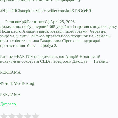
#NightOfChampionsXI pic.twitter.com/kmXD63xeB9
— Permante (@PermantexG) April 25, 2026
Додамо, що це був перший бій українця із травня минулого року.
Після цього Андрій відновлювався після травми. Через це,
зокрема, у липні 2025-го зірвався його поєдинок на «Уемблі»
проти співвітчизника Владислава Сіренка в андеркарді
протистояння Усик — Дюбуа 2.
Раніше «ФАКТИ» повідомляли, що Андрій Новицький
нокаутував боксера зі США перед боєм Джошуа — Нганну.
РЕКЛАМА
Фото DMG Boxing
РЕКЛАМА
Джерело
Submit Rating
Rate this item: