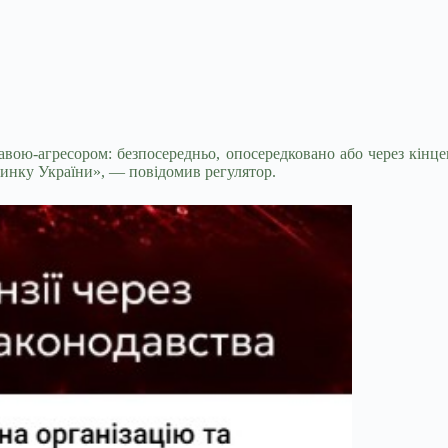
ржавою-агресором: безпосередньо, опосередковано або через к
нку України», — повідомив регулятор.