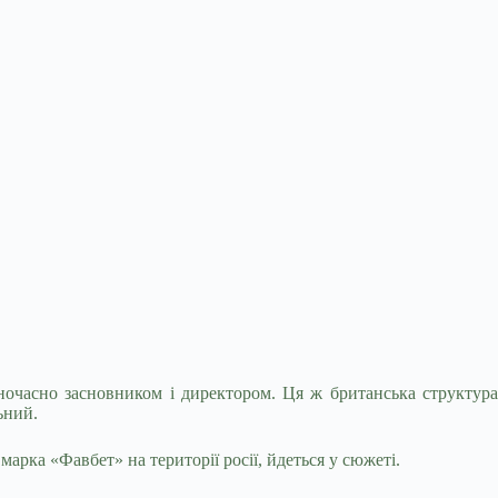
дночасно засновником і директором. Ця ж британська структура
ьний.
марка «Фавбет» на території росії, йдеться у сюжеті.