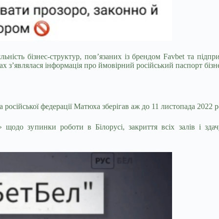
яльність бізнес-структур, пов’язаних із брендом Favbet та під
лах з’являлася інформація про ймовірний російський паспорт бізн
 російської федерації Матюха зберігав аж до 11 листопада 2022 
 щодо зупинки роботи в Білорусі, закриття всіх залів і здач