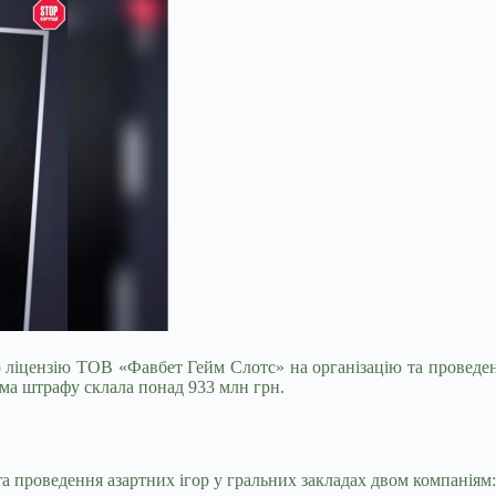
о ліцензію ТОВ «Фавбет Гейм Слотс» на організацію та проведен
Сума штрафу склала понад 933 млн грн.
та проведення азартних ігор у гральних закладах двом компаніям: