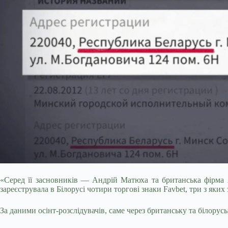
«Серед її засновників — Андрій Матюха та британська фірма A
зареєструвала в Білорусі чотири торгові знаки Favbet, три з як
За даними осінт-розслідувачів, саме через британську та білорусь