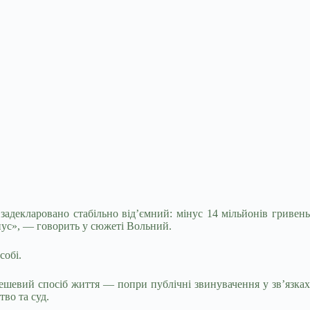
адекларовано стабільно від’ємний: мінус 14 мільйонів гривень
мінус», — говорить у сюжеті Вольний.
собі.
дешевий спосіб життя — попри публічні звинувачення у зв’язках
во та суд.