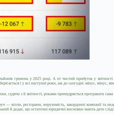
онів гривень у 2025 році. А от чистий прибуток у звітності з
берігається і у всі наступні роки, аж до сьогодні: мінус, мінус, 
и, судячи з її звітності, роками примудряється програвати сама 
уч — вілли, ресторани, нерухомість, закордонні компанії та не
ьний й додає, що остаточні юридичні висновки мають дати слідст