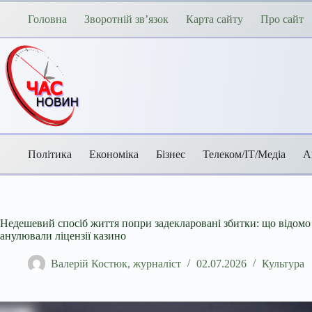
Перейти
до
Головна
Зворотній зв’язок
Карта сайту
Про сайт
вмісту
Політика
Економіка
Бізнес
Телеком/ІТ/Медіа
А
Недешевий спосіб життя попри задекларовані збитки: що відомо 
анулювали ліцензії казино
Валерій Костюк, журналіст
02.07.2026
Культура