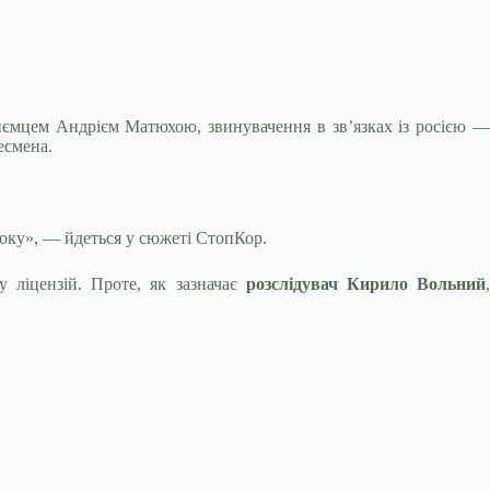
приємцем Андрієм Матюхою, звинувачення в зв’язках із росією —
есмена.
року», — йдеться у сюжеті СтопКор.
у ліцензій. Проте, як зазначає
розслідувач Кирило Вольний