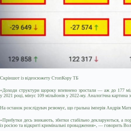
Скріншот із відеосюжету СтопКору ТБ
«Доходи структури щороку впевнено зростали — аж до 177 мільй
у 2021 році, мінус 109 мільйонів у 2022-му. Аналогічна картина з
На останок розслідувач резюмує, що гральна імперія Андрія Матюх
«Прибутки десь зникають, збитки стабільно декларуються, а пор
із росією та відкриті кримінальні провадження», — говорить Вол