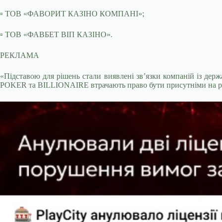
▫️ ТОВ «ФАВОРИТ КАЗІНО КОМПАНІ»;
▫️ ТОВ «ФАВБЕТ ВІП КАЗІНО».
РЕКЛАМА
«Підставою для рішень стали виявлені звʼязки компаній із де
POKER та BILLIONAIRE втрачають право бути присутніми на ри