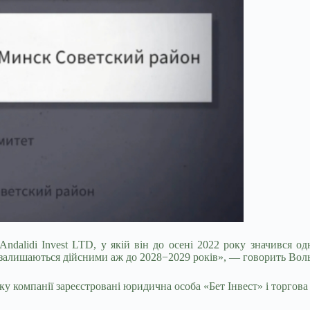
ndalidi Invest LTD, у якій він до осені 2022 року значився о
их залишаються дійсними аж до 2028−2029 років», — говорить Вол
ку компанії зареєстровані юридична особа «Бет Інвест» і торгова 