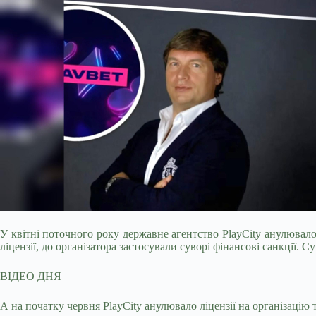
У квітні поточного року державне агентство PlayCity анулювал
ліцензії, до організатора застосували суворі фінансові санкції. 
ВІДЕО ДНЯ
А на початку червня PlayCity анулювало ліцензії на організацію 