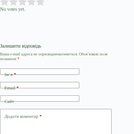
Submit Rating
Rate this item:
No votes yet.
Залишити відповідь
Ваша e-mail адреса не оприлюднюватиметься.
Обов’язкові поля
позначені
*
Ім’я
*
Email
*
Сайт
Додати коментар
*