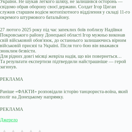
України. Не шукав легкого шляху, не залишився осторонь —
свідомо обрав оборону своєї держави. Солдат Ігор Циган
служив старшим водієм мотопіхотного відділення у складі 11-го
окремого штурмового батальйону.
27 лютого 2025 року під час запеклих боїв поблизу Надіївки
Покровського району Донецької області Ігор мужньо виконав
свій військовий обов'язок, до останнього залишаючись вірним
військовій присязі та Україні. Після того бою він вважався
зниклим безвісти.
Для рідних довгі місяці жевріла надія, що він повернеться…
Та результати експертизи підтвердили найстрашніше — герой
загинув.
РЕКЛАМА
Раніше «ФАКТИ» розповідали історію танцюриста-воїна, який
поліг на Донецькому напрямку.
РЕКЛАМА
Джерело