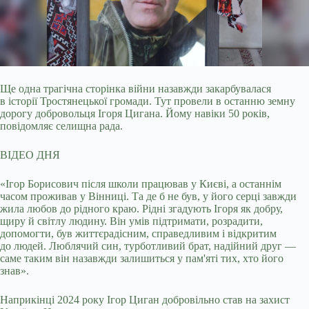
Ще одна трагічна сторінка війни назавжди закарбувалася
в історії Тростянецької громади. Тут провели в останню земну
дорогу добровольця Ігоря Цигана. Йому навіки 50
років,
повідомляє селищна рада.
ВІДЕО ДНЯ
«Ігор Борисович після школи працював у Києві, а останнім
часом проживав у Вінниці. Та де б не був, у його серці завжди
жила любов до рідного краю. Рідні згадують Ігоря як добру,
щиру й світлу людину. Він умів підтримати, розрадити,
допомогти, був життєрадісним, справедливим і відкритим
до людей. Люблячий син, турботливий брат, надійний друг —
саме таким він назавжди залишиться у пам'яті тих, хто його
знав».
Наприкінці 2024 року Ігор Циган добровільно став на захист