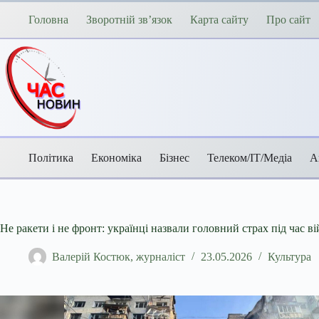
Перейти
до
Головна
Зворотній зв’язок
Карта сайту
Про сайт
вмісту
Політика
Економіка
Бізнес
Телеком/ІТ/Медіа
А
Не ракети і не фронт: українці назвали головний страх під час в
Валерій Костюк, журналіст
23.05.2026
Культура