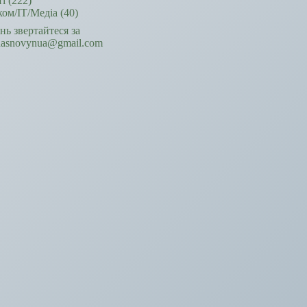
ті
(222)
ком/ІТ/Медіа
(40)
ань звертайтеся за
hasnovynua@gmail.com