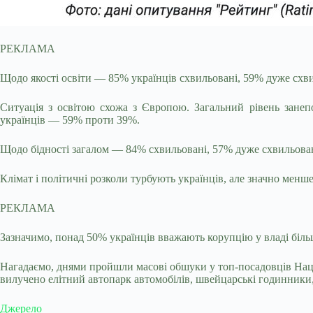
РЕКЛАМА
Щодо якості освіти — 85% українців схвильовані, 59% дуже схви
Ситуація з освітою схожа з Європою. Загальний рівень зане
українців — 59% проти 39%.
Щодо бідності загалом — 84% схвильовані, 57% дуже схвильован
Клімат і політичні розколи турбують українців, але значно менш
РЕКЛАМА
Зазначимо, понад 50% українців вважають корупцію у владі біль
Нагадаємо, днями пройшли масові обшуки у топ-посадовців Нацпо
вилучено елітний автопарк автомобілів, швейцарські годинники, 
Джерело