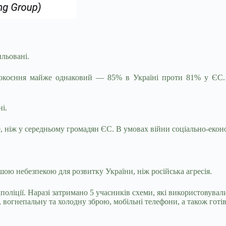
льовані.
покоєння майже однаковий — 85% в Україні проти 81% у ЄС. 
і.
е, ніж у середньому громадян ЄС. В умовах війни соціально-еконо
шою небезпекою для розвитку України, ніж російська агресія.
ліції. Наразі затримано 5 учасників схеми, які використовувал
вогнепальну та холодну зброю, мобільні телефони, а також готів