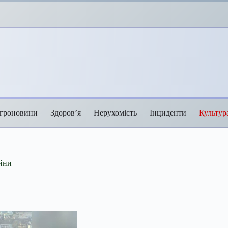
гроновини
Здоров’я
Нерухомість
Інциденти
Культур
ійни