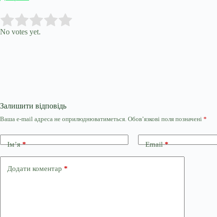
Submit Rating
Rate this item:
No votes yet.
Залишити відповідь
Ваша e-mail адреса не оприлюднюватиметься.
Обов’язкові поля позначені
*
Ім’я
*
Email
*
Додати коментар
*