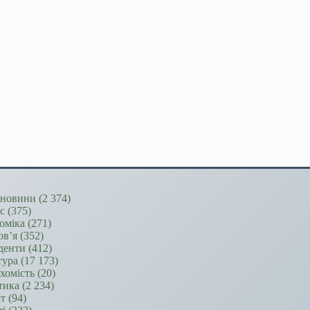
новини
(2 374)
ес
(375)
оміка
(271)
ов’я
(352)
денти
(412)
тура
(17 173)
хомість
(20)
тика
(2 234)
т
(94)