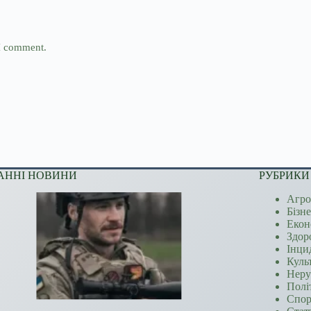
 I comment.
АННІ НОВИНИ
РУБРИКИ
Агро
Бізн
Екон
Здор
Інци
Куль
Неру
Полі
Спор