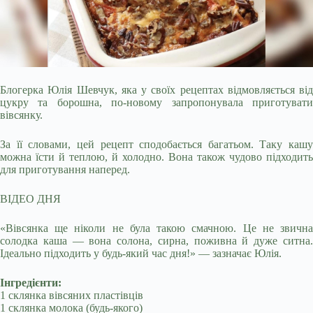
Блогерка Юлія Шевчук, яка у своїх рецептах відмовляється від
цукру та борошна, по-новому запропонувала приготувати
вівсянку.
За її словами, цей рецепт сподобається
багатьом. Таку кашу
можна їсти й теплою, й холодно. Вона також чудово підходить
для приготування наперед.
ВІДЕО ДНЯ
«Вівсянка ще ніколи не була такою смачною. Це не звична
солодка каша — вона солона, сирна, поживна й дуже ситна.
Ідеально підходить у будь-який час дня!» — зазначає Юлія.
Інгредієнти:
1 склянка вівсяних пластівців
1 склянка молока (будь-якого)