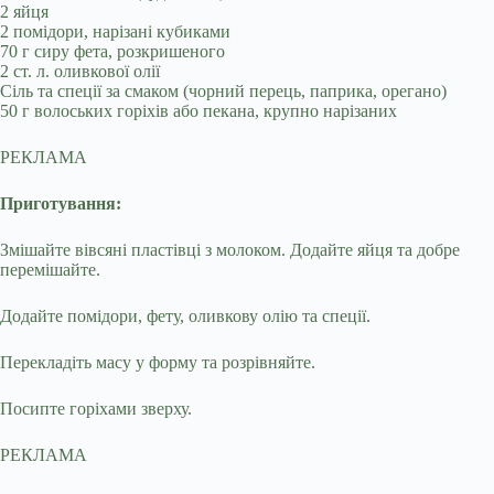
2 яйця
2 помідори, нарізані кубиками
70 г сиру фета, розкришеного
2 ст. л. оливкової олії
Сіль та спеції за смаком (чорний перець, паприка, орегано)
50 г волоських горіхів або пекана, крупно нарізаних
РЕКЛАМА
Приготування:
Змішайте вівсяні пластівці з молоком. Додайте яйця та добре
перемішайте.
Додайте помідори, фету, оливкову олію та спеції.
Перекладіть масу у форму та розрівняйте.
Посипте горіхами зверху.
РЕКЛАМА