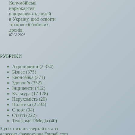
Колумбійські
наркокартелі
відправляють людей
в Україну, щоб освоїти
технології бойових
дронів
07.08.2026
РУБРИКИ
Агроновини
(2 374)
Бізнес
(375)
Економіка
(271)
Здоров’я
(352)
Інциденти
(412)
Культура
(17 178)
Нерухомість
(20)
Політика
(2 234)
Спорт
(94)
Статті
(222)
Телеком/ІТ/Медіа
(40)
З усіх питань звертайтеся за
адресою chasnovynua@gmail.com