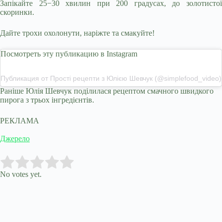
Запікайте 25−30 хвилин при 200 градусах, до золотистої
скоринки.
Дайте трохи охолонути, наріжте та смакуйте!
Посмотреть эту публикацию в Instagram
Публикация от ️Прості рецепти з Юлією Шевчук (@simplefood_video)
Раніше
Юлія Шевчук поділилася рецептом смачного швидкого
пирога
з трьох інгредієнтів.
РЕКЛАМА
Джерело
Submit Rating
Rate this item:
No votes yet.