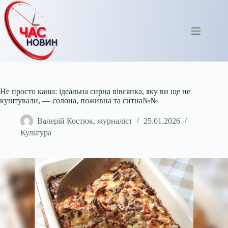
Перейти
до
вмісту
Не просто каша: ідеальна сирна вівсянка, яку ви ще не
куштували, — солона, поживна та ситна№№
Валерій Костюк, журналіст
25.01.2026
Культура