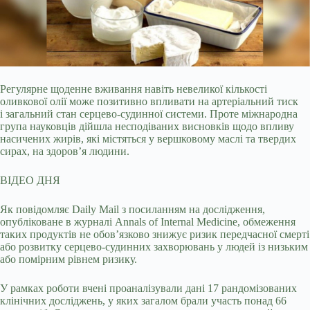
Регулярне щоденне вживання навіть невеликої кількості
оливкової олії може позитивно впливати на артеріальний тиск
і загальний стан серцево-судинної системи. Проте
міжнародна
група науковців дійшла несподіваних висновків щодо впливу
насичених жирів, які містяться у вершковому маслі та твердих
сирах, на здоров’я людини.
ВІДЕО ДНЯ
Як повідомляє Daily Mail з посиланням на дослідження,
опубліковане в журналі Annals of Internal Medicine, обмеження
таких продуктів не обов’язково знижує ризик передчасної смерті
або розвитку серцево-судинних захворювань у людей із низьким
або помірним рівнем ризику.
У рамках роботи вчені проаналізували дані 17 рандомізованих
клінічних досліджень, у яких загалом брали участь понад 66