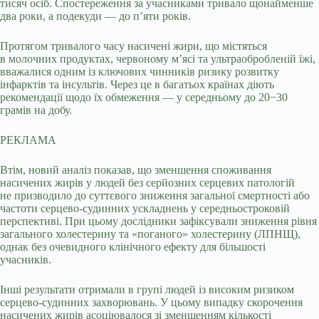
тисяч осіб. Спостереження за учасниками тривало щонайменше
два роки, а подекуди — до п’яти років.
Протягом тривалого часу насичені жири, що містяться
в молочних продуктах, червоному м’ясі та ультраобробленій їжі,
вважалися одним із ключових чинників ризику розвитку
інфарктів та інсультів. Через це в багатьох країнах діють
рекомендації щодо їх обмеження — у середньому до 20−30
грамів на добу.
РЕКЛАМА
Втім, новий аналіз показав, що зменшення споживання
насичених жирів у людей без серйозних серцевих патологій
не призводило до суттєвого зниження загальної смертності або
частоти серцево-судинних ускладнень у середньостроковій
перспективі. При цьому дослідники зафіксували зниження рівня
загального холестерину та «поганого» холестерину (ЛПНЩ),
однак без очевидного клінічного ефекту для більшості
учасників.
Інші результати отримали в групі людей із високим ризиком
серцево-судинних захворювань. У цьому випадку скорочення
насичених жирів асоціювалося зі зменшенням кількості