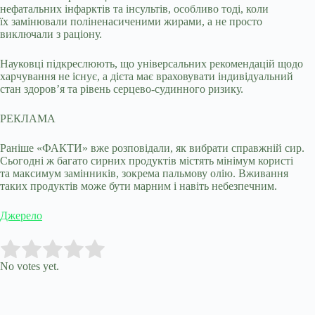
нефатальних інфарктів та інсультів, особливо тоді, коли
їх замінювали поліненасиченими жирами, а не просто
виключали з раціону.
Науковці підкреслюють, що універсальних рекомендацій щодо
харчування не існує, а дієта має враховувати індивідуальний
стан здоров’я та рівень серцево-судинного ризику.
РЕКЛАМА
Раніше «ФАКТИ» вже розповідали, як вибрати справжній сир.
Сьогодні ж багато сирних продуктів містять мінімум користі
та максимум замінників, зокрема пальмову олію. Вживання
таких продуктів може бути марним і навіть небезпечним.
Джерело
Submit Rating
Rate this item:
No votes yet.