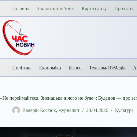
Перейти
до
Головна
Зворотній зв’язок
Карта сайту
Про сайт
вмісту
Політика
Економіка
Бізнес
Телеком/ІТ/Медіа
А
«Не переймайтеся. Зненацька нічого не буде»: Буданов — про заг
Валерій Костюк, журналіст
24.04.2026
Культура