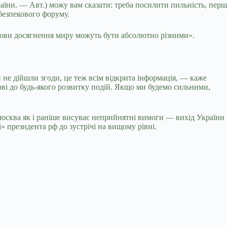
аїни. — Авт.) можу вам сказати: треба посилити пильність, перш
 безпекового форуму.
умови досягнення миру можуть бути абсолютно різними».
и не дійшли згоди, це теж всім відкрита інформація, — каже
ові до будь-якого розвитку подій. Якщо ми будемо сильними,
 москва як і раніше висуває неприйнятні вимоги — вихід України
» президента рф до зустрічі на вищому рівні.