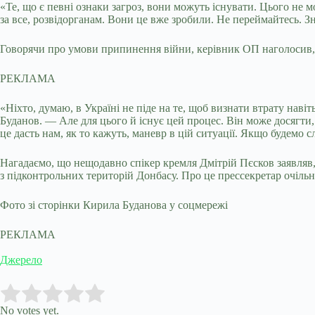
«Те, що є певні ознаки загроз, вони можуть існувати. Цього не
за все, розвідорганам. Вони це вже зробили. Не переймайтесь. З
Говорячи про умови припинення війни, керівник ОП наголосив, 
РЕКЛАМА
«Ніхто, думаю, в Україні не піде на те, щоб визнати втрату наві
Буданов. — Але для цього й існує цей процес. Він може досягти,
це дасть нам, як то кажуть, маневр в цій ситуації. Якщо будем
Нагадаємо, що нещодавно спікер кремля Дмітрій Пєсков заявляв,
з підконтрольних територій Донбасу. Про це прессекретар очільни
Фото зі сторінки Кирила Буданова у соцмережі
РЕКЛАМА
Джерело
Submit Rating
Rate this item:
No votes yet.