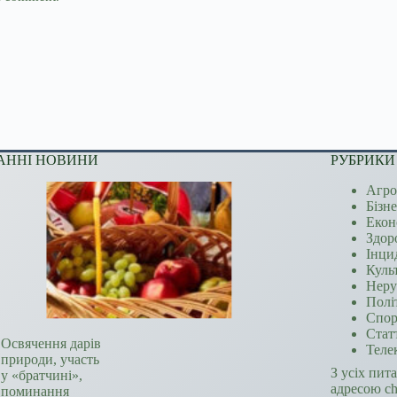
АННІ НОВИНИ
РУБРИКИ
Агро
Бізн
Екон
Здор
Інци
Куль
Неру
Полі
Спор
Стат
Освячення дарів
Теле
природи, участь
З усіх пит
у «братчині»,
адресою c
поминання