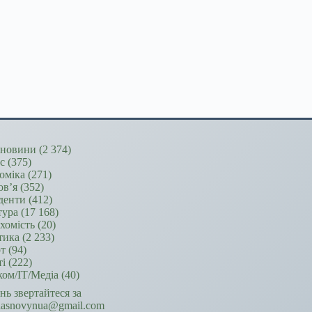
новини
(2 374)
ес
(375)
оміка
(271)
ов’я
(352)
денти
(412)
тура
(17 168)
хомість
(20)
тика
(2 233)
т
(94)
ті
(222)
ком/ІТ/Медіа
(40)
ань звертайтеся за
hasnovynua@gmail.com