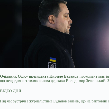
Очільник Офісу президента Кирило Буданов
прокоментував інф
що нещодавно заявляв голова держави Володимир Зеленський. За
ВІДЕО ДНЯ
Під час зустрічі з журналістима Буданов заявив, що на раптовий