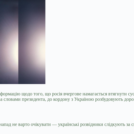
ормацію щодо того, що росія вчергове намагається втягнути сус
 словами президента, до кордону з Україною розбудовують дорог
 напад не варто очікувати — українські розвідники слідкують за 