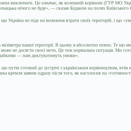
 можна виключати. Це означає, як колишній керівник (ГУР МО Укр
ненацька нічого не буде», — сказав Буданов на полях Київського
що Україна не піде на визнання втрати своїх територій, і що «
ть міліметра нашої території. В цьому я абсолютно певен. Те що м
 може не досягти своєї мети. Це теж нормальна ситуація. Ми гот
о слабкими — нам диктуватимуть умови».
 що путін готовий до зустрічі з українським керівництвом, втім
ка кремля заявив одразу після того, як наголосив на «готовності