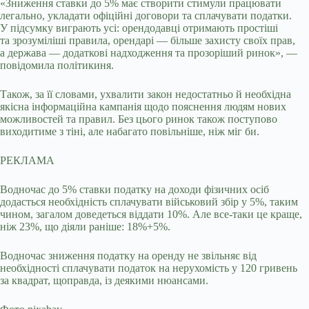
«Зниження ставки до 5% має створити стимули працювати
легально, укладати офіційні договори та сплачувати податки.
У підсумку виграють усі: орендодавці отримають простіші
та зрозуміліші правила, орендарі — більше захисту своїх прав,
а держава — додаткові надходження та прозоріший ринок», —
повідомила політикиня.
Також, за її словами, ухвалити закон недостатньо й необхідна
якісна інформаційна кампанія щодо пояснення людям нових
можливостей та правил. Без цього ринок також поступово
виходитиме з тіні, але набагато повільніше, ніж міг би.
РЕКЛАМА
Водночас до 5% ставки податку на доходи фізичних осіб
додасться необхідність сплачувати військовий збір у 5%, таким
чином, загалом доведеться віддати 10%. Але все-таки це краще,
ніж 23%, що діяли раніше: 18%+5%.
Водночас зниження податку на оренду не звільняє від
необхідності сплачувати податок на нерухомість у 120 гривень
за квадрат, щоправда, із деякими нюансами.