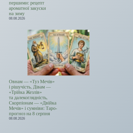
першими: рецепт
ароматної закуски
на зиму
08.08.2026
Овнам — «Туз Мечів»
і рішучість, Дівам —
«Трійка Жезлів»
та далекоглядність,
Скорпіонам — «Двійка
Мечів» і сумніви: Таро-
прогноз на 8 серпня
08.08.2026