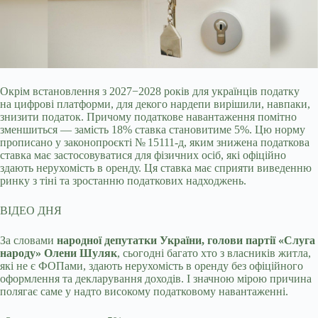
Окрім встановлення з 2027−2028 років для українців податку
на цифрові платформи, для декого нардепи вирішили, навпаки,
знизити податок. Причому податкове
навантаження помітно
зменшиться — замість 18% ставка становитиме 5%. Цю норму
прописано у законопроєкті № 15111-д, яким знижена податкова
ставка має застосовуватися для фізичних осіб, які офіційно
здають нерухомість в оренду. Ця ставка має сприяти виведенню
ринку з тіні та зростанню податкових надходжень.
ВІДЕО ДНЯ
За словами
народної депутатки України, голови партії «Слуга
народу» Олени Шуляк
, сьогодні багато хто з власників житла,
які не є ФОПами, здають нерухомість в оренду без офіційного
оформлення та декларування доходів. І значною мірою причина
полягає саме у надто високому податковому навантаженні.