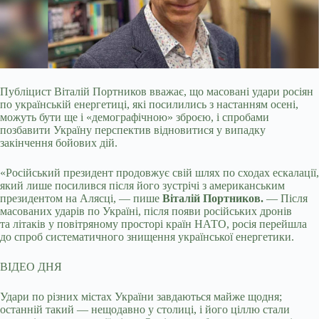
Публіцист Віталій Портников вважає, що масовані удари росіян
по українській енергетиці, які посилились з настанням осені,
можуть бути ще і «демографічною»
зброєю, і спробами
позбавити Україну перспектив відновитися у випадку
закінчення бойових дій.
«Російський президент продовжує свій шлях по сходах ескалації,
який лише посилився після його зустрічі з американським
президентом на Алясці, — пише
Віталій Портников.
— Після
масованих ударів по Україні, після появи російських дронів
та літаків у повітряному просторі країн НАТО, росія перейшла
до спроб систематичного знищення української енергетики.
ВІДЕО ДНЯ
Удари по різних містах України завдаються майже щодня;
останній такий — нещодавно у столиці, і його ціллю стали