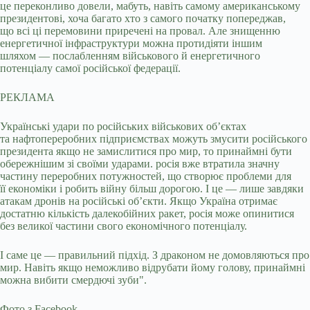
це переконливо довели, мабуть, навіть самому американському
президентові, хоча багато хто з самого початку попереджав,
що всі ці перемовини приречені на провал. Але знищенню
енергетичної інфраструктури можна протидіяти іншим
шляхом — послабленням військового й енергетичного
потенціалу самої російської федерації.
РЕКЛАМА
Українські удари по російських військових об’єктах
та нафтопереробних підприємствах можуть змусити російського
президента якщо не замислитися про мир, то принаймні бути
обережнішим зі своїми ударами. росія вже втратила значну
частину переробних потужностей, що створює проблеми для
її економіки і робить війну більш дорогою. І це — лише завдяки
атакам дронів на російські об’єкти. Якщо Україна отримає
достатню кількість далекобійних ракет, росія може опинитися
без великої частини свого економічного потенціалу.
І саме це — правильний підхід. З драконом не домовляються про
мир. Навіть якщо неможливо відрубати йому голову, принаймні
можна вибити смердючі зуби".
Фото з Facebook