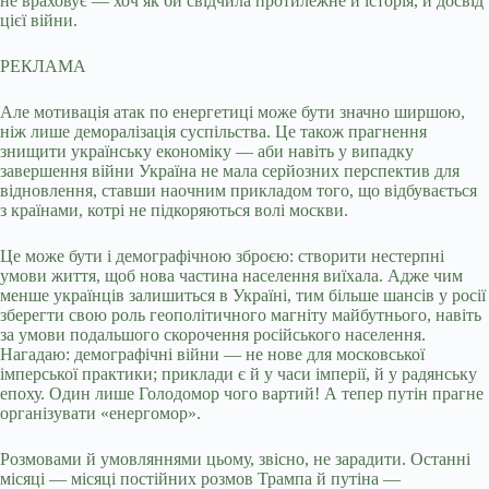
не враховує — хоч як би свідчила протилежне й історія, й досвід
цієї війни.
РЕКЛАМА
Але мотивація атак по енергетиці може бути значно ширшою,
ніж лише деморалізація суспільства. Це також прагнення
знищити українську економіку — аби навіть у випадку
завершення війни Україна не мала серйозних перспектив для
відновлення, ставши наочним прикладом того, що відбувається
з країнами, котрі не підкоряються волі москви.
Це може бути і демографічною зброєю: створити нестерпні
умови життя, щоб нова частина населення виїхала. Адже чим
менше українців залишиться в Україні, тим більше шансів у росії
зберегти свою роль геополітичного магніту майбутнього, навіть
за умови подальшого скорочення російського населення.
Нагадаю: демографічні війни — не нове для московської
імперської практики; приклади є й у часи імперії, й у радянську
епоху. Один лише Голодомор чого вартий! А тепер путін прагне
організувати «енергомор».
Розмовами й умовляннями цьому, звісно, не зарадити. Останні
місяці — місяці постійних розмов Трампа й путіна —