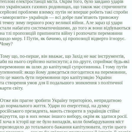
теплові електростанції міста. Окрім того, було завдано ударів
по українських газових родовищах, що також має спричинити
серйозні проблеми взимку. путін не вперше робить такі спроби
«заморозити» українців — всі добре пам’ятають тривожну
і темну зиму першого року великої війни. Але зараз ці удари
стали набагато систематичнішими, до того ж вони відбуваються
на тлі пропозицій припинити війну і розпочати перемовини
щодо миру. І Путін, як бачимо, ці пропозиції відверто ігнорує.
Чому?
Тому що, по-перше, він вважає, що Захід не має інструментів,
аби на нього серйозно натиснути; а по-друге, сприймає будь-які
перемовини як шлях до капітуляції супротивника. І тому путін
упевнений: якщо йому доведеться погодитися на перемовини,
то це мають бути перемовини про капітуляцію України
та створення умов для її подальшого зникнення з політичної
карти світу.
Отже він прагне зробити Україну територією, непридатною
до нормального життя. Удари по енергетиці, на думку
російського президента, мають створити в українців стійке
відчуття, що в них немає іншого вибору, окрім як здатися росії.
І хоча в історії ще не було випадків, коли бомбардування міст
призводило до тотального бажання капітулювати, путін цього