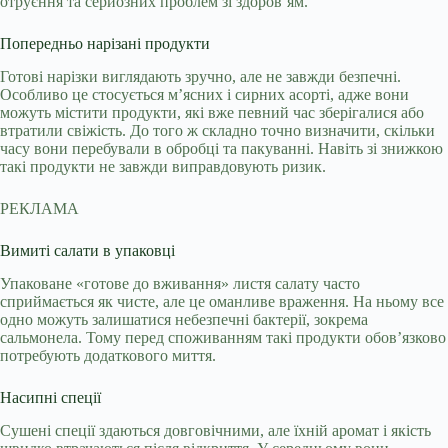
отруєння та серйозних проблем зі здоров’ям.
Попередньо нарізані продукти
Готові нарізки виглядають зручно, але не завжди безпечні.
Особливо це стосується м’ясних і сирних асорті, адже вони
можуть містити продукти, які вже певний час зберігалися або
втратили свіжість. До того ж складно точно визначити, скільки
часу вони перебували в обробці та пакуванні. Навіть зі знижкою
такі продукти не завжди виправдовують ризик.
РЕКЛАМА
Вимиті салати в упаковці
Упаковане «готове до вживання» листя салату часто
сприймається як чисте, але це оманливе враження. На ньому все
одно можуть залишатися небезпечні бактерії, зокрема
сальмонела. Тому перед споживанням такі продукти обов’язково
потребують додаткового миття.
Насипні спеції
Сушені спеції здаються довговічними, але їхній аромат і якість