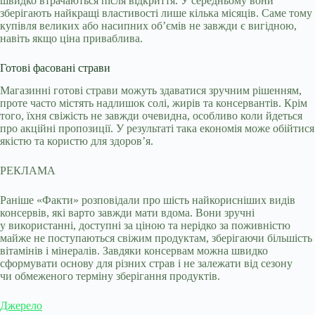
швидко втрачаються після відкриття. У середньому вони
зберігають найкращі властивості лише кілька місяців. Саме тому
купівля великих або насипних об’ємів не завжди є вигідною,
навіть якщо ціна приваблива.
Готові фасовані страви
Магазинні готові страви можуть здаватися зручним рішенням,
проте часто містять надлишок солі, жирів та консервантів. Крім
того, їхня свіжість не завжди очевидна, особливо коли йдеться
про акційні пропозиції. У результаті така економія може обійтися
якістю та користю для здоров’я.
РЕКЛАМА
Раніше «Факти» розповідали про шість найкорисніших видів
консервів, які варто завжди мати вдома. Вони зручні
у використанні, доступні за ціною та нерідко за поживністю
майже не поступаються свіжим продуктам, зберігаючи більшість
вітамінів і мінералів. Завдяки консервам можна швидко
сформувати основу для різних страв і не залежати від сезону
чи обмеженого терміну зберігання продуктів.
Джерело