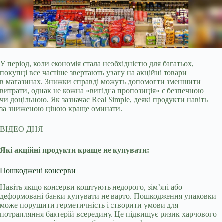
У період, коли економія стала необхідністю для багатьох,
покупці все частіше звертають увагу на акційні товари
в магазинах. Знижки справді можуть допомогти зменшити
витрати, однак не кожна «вигідна пропозиція» є безпечною
чи доцільною. Як зазначає Real Simple, деякі продукти навіть
за зниженою ціною краще оминати.
ВІДЕО ДНЯ
Які акційні продукти краще не купувати:
Пошкоджені консерви
Навіть якщо консерви коштують недорого, зім’яті або
деформовані банки купувати не варто. Пошкодження упаковки
може порушити герметичність і створити умови для
потрапляння бактерій всередину. Це підвищує ризик харчового