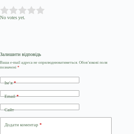
Submit Rating
Rate this item:
No votes yet.
Залишити відповідь
Ваша e-mail адреса не оприлюднюватиметься.
Обов’язкові поля
позначені
*
Ім’я
*
Email
*
Сайт
Додати коментар
*