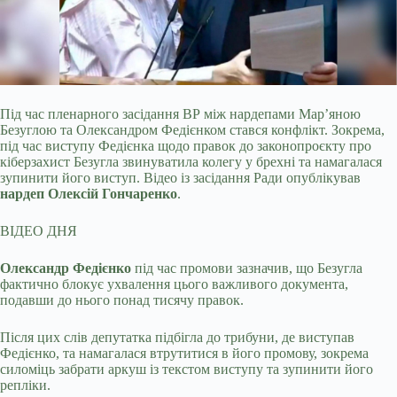
Під час пленарного засідання ВР між нардепами Марʼяною
Безуглою та Олександром Федієнком стався конфлікт. Зокрема,
під час виступу Федієнка щодо правок до законопроєкту
про
кіберзахист Безугла звинуватила колегу у брехні та намагалася
зупинити його виступ. Відео із засідання Ради опублікував
нардеп Олексій Гончаренко
.
ВІДЕО ДНЯ
Олександр Федієнко
під час промови зазначив, що Безугла
фактично блокує ухвалення цього важливого документа,
подавши до нього понад тисячу правок.
Після цих слів депутатка підбігла до трибуни, де виступав
Федієнко, та намагалася втрутитися в його промову, зокрема
силоміць забрати аркуш із текстом виступу та зупинити його
репліки.