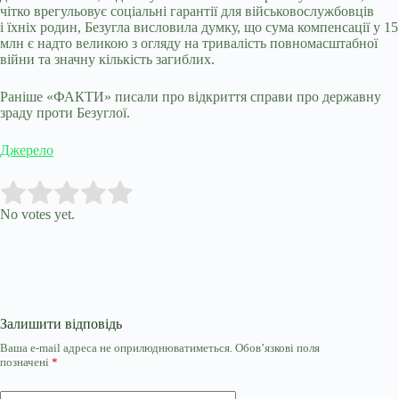
чітко врегульовує соціальні гарантії для військовослужбовців
і їхніх родин, Безугла висловила думку, що сума компенсації у 15
млн є надто великою з огляду на тривалість повномасштабної
війни та значну кількість загиблих.
Раніше «ФАКТИ» писали про відкриття справи про державну
зраду проти Безуглої.
Джерело
Submit Rating
Rate this item:
No votes yet.
Залишити відповідь
Ваша e-mail адреса не оприлюднюватиметься.
Обов’язкові поля
позначені
*