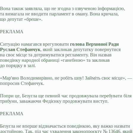
Вона також заявляла, що не згодна з озвученою інформацією,
та вимагала не вводити парламент в оману. Вона кричала,
що депутат «бреше».
РЕКЛАМА
Ситуацію намагався врегулювати
голова Верховної Ради
Руслан Стефанчук
, який закликав депутатку повернутися
на своє місце та дотримуватися регламенту. Він назвав
поведінку народної обраниці «ганебною» та закликав
до порядку в залі.
«Мар'яно Володимирівно, не робіть шоу! Займіть своє місце», —
попросив Стефанчук.
Попри це, Безугла ще певний час продовжувала перебувати біля
трибуни, заважаючи Федієнку продовжувати виступ.
РЕКЛАМА
Безугла не вперше відзначається поведінкою, яку важко назвати
достойною. Так, під час ухвалення законопроєкту № 13646, який