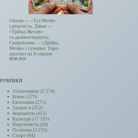
Овнам — «Туз Мечів»
і рішучість, Дівам —
«Трійка Жезлів»
та далекоглядність,
Скорпіонам — «Двійка
Мечів» і сумніви: Таро-
прогноз на 8 серпня
08.08.2026
РУБРИКИ
Агроновини
(2 374)
Бізнес
(375)
Економіка
(271)
Здоров’я
(352)
Інциденти
(412)
Культура
(17 193)
Нерухомість
(20)
Політика
(2 235)
Спорт
(94)