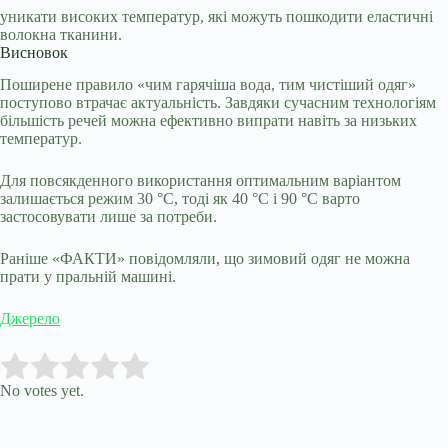
уникати високих температур, які можуть пошкодити еластичні
волокна тканини.
Висновок
Поширене правило «чим гарячіша вода, тим чистіший одяг»
поступово втрачає актуальність. Завдяки сучасним технологіям
більшість речей можна ефективно випрати навіть за низьких
температур.
Для повсякденного використання оптимальним варіантом
залишається режим 30 °C, тоді як 40 °C і 90 °C варто
застосовувати лише за потреби.
Раніше «ФАКТИ» повідомляли, що зимовий одяг не можна
прати у пральній машині.
Джерело
Submit Rating
Rate this item:
No votes yet.