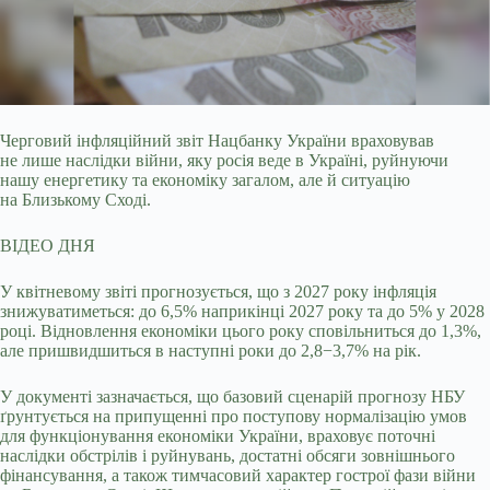
Черговий інфляційний звіт Нацбанку України враховував
не лише наслідки війни, яку росія веде в Україні, руйнуючи
нашу енергетику та економіку загалом, але й ситуацію
на
Близькому Сході.
ВІДЕО ДНЯ
У квітневому звіті прогнозується, що з 2027 року інфляція
знижуватиметься: до 6,5% наприкінці 2027 року та до 5% у 2028
році. Відновлення економіки цього року сповільниться до 1,3%,
але пришвидшиться в наступні роки до 2,8−3,7% на рік.
У документі зазначається, що базовий сценарій прогнозу НБУ
ґрунтується на припущенні про поступову нормалізацію умов
для функціонування економіки України, враховує поточні
наслідки обстрілів і руйнувань, достатні обсяги зовнішнього
фінансування, а також тимчасовий характер гострої фази війни