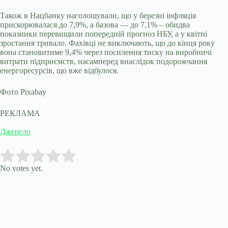
Також в Нацбанку наголошували, що у березні інфляція
прискорювалася до 7,9%, а базова — до 7,1% – обидва
показники перевищили попередній прогноз НБУ, а у квітні
зростання тривало. Фахівці не виключають, що до кінця року
вона становитиме 9,4% через посилення тиску на виробничі
витрати підприємств, насамперед внаслідок подорожчання
енергоресурсів, що вже відбулося.
Фото Pixabay
РЕКЛАМА
Джерело
Submit Rating
Rate this item:
No votes yet.