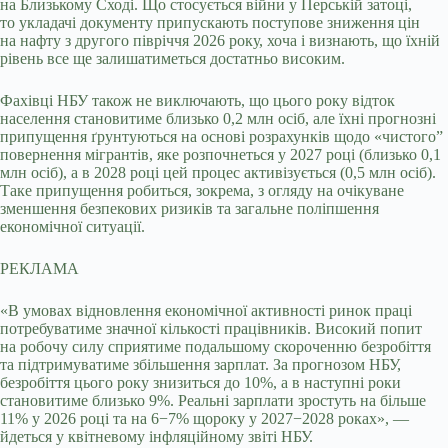
на Близькому Сході. Що стосується війни у Перській затоці,
то укладачі документу припускають поступове зниження цін
на нафту з другого півріччя 2026 року, хоча і визнають, що їхній
рівень все ще залишатиметься достатньо високим.
Фахівці НБУ також не виключають, що цього року відток
населення становитиме близько 0,2 млн осіб, але їхні прогнозні
припущення ґрунтуються на основі розрахунків щодо «чистогоˮ
повернення мігрантів, яке розпочнеться у 2027 році (близько 0,1
млн осіб), а в 2028 році цей процес активізується (0,5 млн осіб).
Таке припущення робиться, зокрема, з огляду на очікуване
зменшення безпекових ризиків та загальне поліпшення
економічної ситуації.
РЕКЛАМА
«В умовах відновлення економічної активності ринок праці
потребуватиме значної кількості працівників. Високий попит
на робочу силу сприятиме подальшому скороченню безробіття
та підтримуватиме збільшення зарплат. За прогнозом НБУ,
безробіття цього року знизиться до 10%, а в наступні роки
становитиме близько 9%. Реальні зарплати зростуть на більше
11% у 2026 році та на 6−7% щороку у 2027−2028 роках», —
йдеться у квітневому інфляційному звіті НБУ.