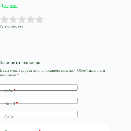
Джерело
Submit Rating
Rate this item:
No votes yet.
Залишити відповідь
Ваша e-mail адреса не оприлюднюватиметься.
Обов’язкові поля
позначені
*
Ім’я
*
Email
*
Сайт