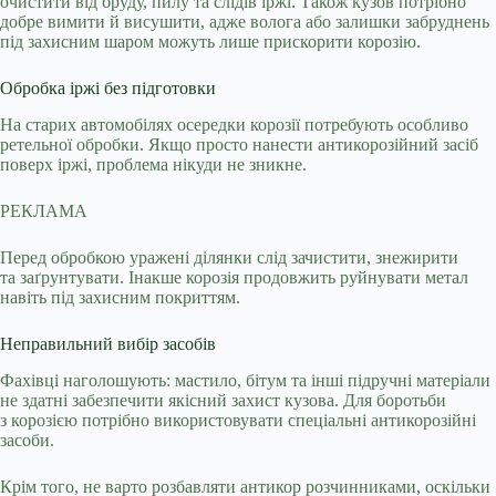
очистити від бруду, пилу та слідів іржі. Також кузов потрібно
добре вимити й висушити, адже волога або залишки забруднень
під захисним шаром можуть лише прискорити корозію.
Обробка іржі без підготовки
На старих автомобілях осередки корозії потребують особливо
ретельної обробки. Якщо просто нанести антикорозійний засіб
поверх іржі, проблема нікуди не зникне.
РЕКЛАМА
Перед обробкою уражені ділянки слід зачистити, знежирити
та заґрунтувати. Інакше корозія продовжить руйнувати метал
навіть під захисним покриттям.
Неправильний вибір засобів
Фахівці наголошують: мастило, бітум та інші підручні матеріали
не здатні забезпечити якісний захист кузова. Для боротьби
з корозією потрібно використовувати спеціальні антикорозійні
засоби.
Крім того, не варто розбавляти антикор розчинниками, оскільки