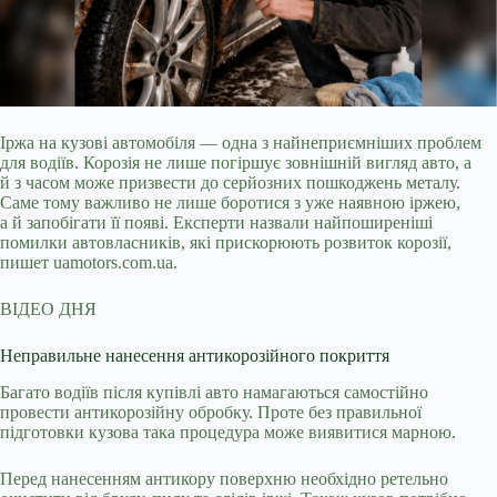
Іржа на кузові автомобіля — одна з найнеприємніших проблем
для водіїв. Корозія не лише погіршує зовнішній вигляд авто, а
й з часом може призвести до серйозних
пошкоджень металу.
Саме тому важливо не лише боротися з уже наявною іржею,
а й запобігати її появі. Експерти назвали найпоширеніші
помилки автовласників, які прискорюють розвиток корозії,
пишет uamotors.com.ua.
ВІДЕО ДНЯ
Неправильне нанесення антикорозійного покриття
Багато водіїв після купівлі авто намагаються самостійно
провести антикорозійну обробку. Проте без правильної
підготовки кузова така процедура може виявитися марною.
Перед нанесенням антикору поверхню необхідно ретельно