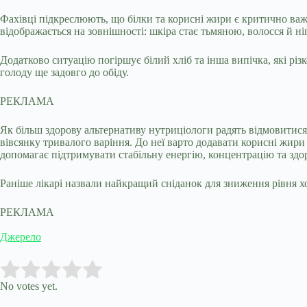
Фахівці підкреслюють, що білки та корисні жири є критично ва
відображається на зовнішності: шкіра стає тьмяною, волосся й ніг
Додатково ситуацію погіршує білий хліб та інша випічка, які різ
голоду ще задовго до обіду.
РЕКЛАМА
Як більш здорову альтернативу нутриціологи радять відмовитис
вівсянку тривалого варіння. До неї варто додавати корисні жири 
допомагає підтримувати стабільну енергію, концентрацію та здо
Раніше лікарі назвали найкращий сніданок для зниження рівня х
РЕКЛАМА
Джерело
Submit Rating
Rate this item:
No votes yet.