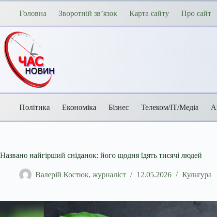
Перейти
до
Головна
Зворотній зв’язок
Карта сайту
Про сайт
вмісту
Політика
Економіка
Бізнес
Телеком/ІТ/Медіа
А
Названо найгірший сніданок: його щодня їдять тисячі людей
Валерій Костюк, журналіст
12.05.2026
Культура