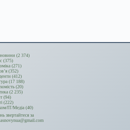
новини
(2 374)
ес
(375)
оміка
(271)
ов’я
(352)
денти
(412)
тура
(17 188)
хомість
(20)
тика
(2 235)
т
(94)
ті
(222)
ком/ІТ/Медіа
(40)
ань звертайтеся за
hasnovynua@gmail.com