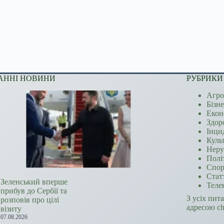
АННІ НОВИНИ
РУБРИКИ
Агро
Бізн
Екон
Здор
Інци
Куль
Неру
Полі
Спор
Стат
Зеленський вперше
Теле
прибув до Сербії та
З усіх пит
розповів про цілі
адресою c
візиту
07.08.2026