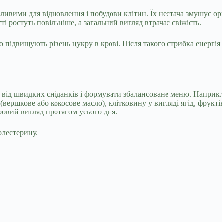
жливими для відновлення і побудови клітин. Їх нестача змушує 
ті ростуть повільніше, а загальний вигляд втрачає свіжість.
ко підвищують рівень цукру в крові. Після такого стрибка енергі
я від швидких сніданків і формувати збалансоване меню. Наприк
(вершкове або кокосове масло), клітковину у вигляді ягід, фрукті
ровий вигляд протягом усього дня.
олестерину.