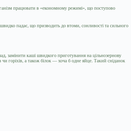
організм працювати в «економному режимі», що поступово
я швидко падає, що призводить до втоми, сонливості та сильного
лад, замінити каші швидкого приготування на цільнозернову
в чи горіхів, а також білок — хоча б одне яйце. Такий сніданок