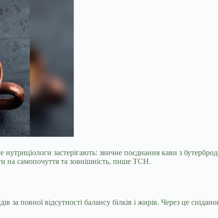
те нутриціологи застерігають: звичне поєднання кави з бутербр
и на самопочуття та зовнішність, пише ТСН.
за повної відсутності балансу білків і жирів. Через це сніданок